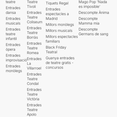
teatre
Teatre
Mago Pop 'Nada
Tiquets Regal
Tívoli
es imposible'
Entrades
Entrades
dansa
Entrades
Descompte Ànima
espectacles a
Teatre
Entrades
Madrid
Descompte
Coliseum
musicals
Mamma mia
Millors monòlegs
Entrades
Entrades
Descompte
Millors musicals
Teatre
teatre
Germans de sang
Millors espectacles
Borràs
infantil
familiars
Entrades
Entrades
Black Friday
Teatre
òpera
Teatral
Romea
Entrades
Guanya entrades
Entrades
improvisació
de teatre gratis -
La
Entrades
concursos
Villarroel
monòlegs
Entrades
Teatre
Condal
Entrades
Teatre
Victòria
Entrades
Teatre
Apolo