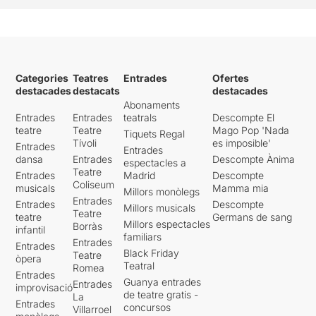
Categories
Teatres
Entrades
Ofertes
destacades
destacats
destacades
Abonaments
Entrades
Entrades
teatrals
Descompte El
teatre
Teatre
Mago Pop 'Nada
Tiquets Regal
Tívoli
es imposible'
Entrades
Entrades
dansa
Entrades
Descompte Ànima
espectacles a
Teatre
Entrades
Madrid
Descompte
Coliseum
musicals
Mamma mia
Millors monòlegs
Entrades
Entrades
Descompte
Millors musicals
Teatre
teatre
Germans de sang
Millors espectacles
Borràs
infantil
familiars
Entrades
Entrades
Black Friday
Teatre
òpera
Teatral
Romea
Entrades
Guanya entrades
Entrades
improvisació
de teatre gratis -
La
Entrades
concursos
Villarroel