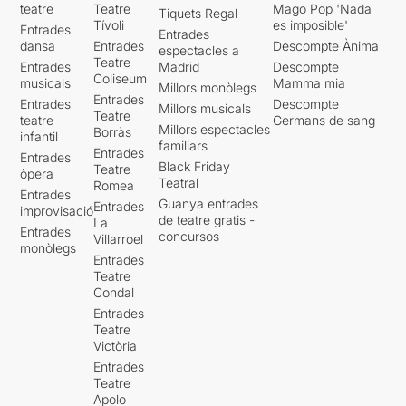
teatre
Teatre
Mago Pop 'Nada
Tiquets Regal
Tívoli
es imposible'
Entrades
Entrades
dansa
Entrades
Descompte Ànima
espectacles a
Teatre
Entrades
Madrid
Descompte
Coliseum
musicals
Mamma mia
Millors monòlegs
Entrades
Entrades
Descompte
Millors musicals
Teatre
teatre
Germans de sang
Millors espectacles
Borràs
infantil
familiars
Entrades
Entrades
Black Friday
Teatre
òpera
Teatral
Romea
Entrades
Guanya entrades
Entrades
improvisació
de teatre gratis -
La
Entrades
concursos
Villarroel
monòlegs
Entrades
Teatre
Condal
Entrades
Teatre
Victòria
Entrades
Teatre
Apolo