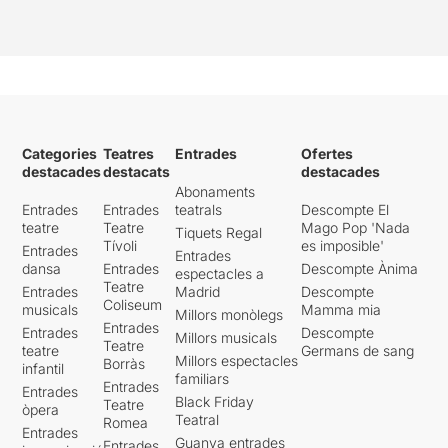
Categories
Teatres
Entrades
Ofertes
destacades
destacats
destacades
Abonaments
Entrades
Entrades
teatrals
Descompte El
teatre
Teatre
Mago Pop 'Nada
Tiquets Regal
Tívoli
es imposible'
Entrades
Entrades
dansa
Entrades
Descompte Ànima
espectacles a
Teatre
Entrades
Madrid
Descompte
Coliseum
musicals
Mamma mia
Millors monòlegs
Entrades
Entrades
Descompte
Millors musicals
Teatre
teatre
Germans de sang
Millors espectacles
Borràs
infantil
familiars
Entrades
Entrades
Black Friday
Teatre
òpera
Teatral
Romea
Entrades
Guanya entrades
Entrades