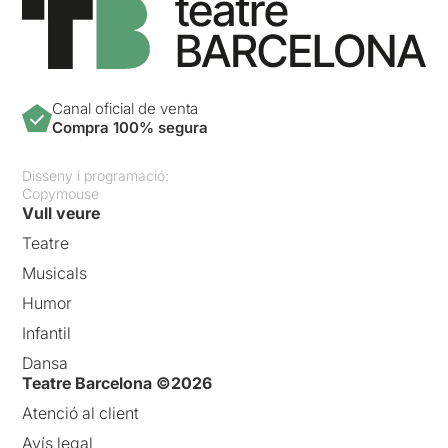
Canal oficial de venta
Compra 100% segura
Disseny i programació:
Copymouse
Vull veure
Teatre
Musicals
Humor
Infantil
Dansa
Teatre Barcelona ©2026
Atenció al client
Avís legal