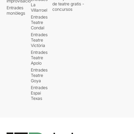
improvisació
de teatre gratis -
La
Entrades
concursos
Villarroel
monòlegs
Entrades
Teatre
Condal
Entrades
Teatre
Victòria
Entrades
Teatre
Apolo
Entrades
Teatre
Goya
Entrades
Espai
Texas