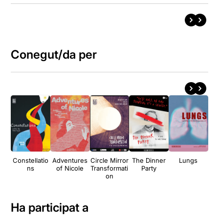
Conegut/da per
Constellatio
Adventures
Circle Mirror
The Dinner
Lungs
ns
of Nicole
Transformati
Party
Mot
on
r
Ha participat a