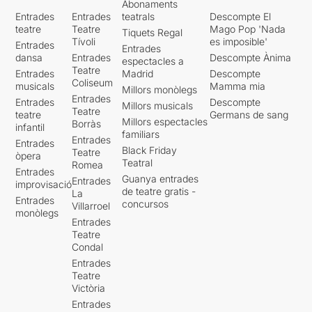
Abonaments
Entrades
Entrades
teatrals
Descompte El
teatre
Teatre
Mago Pop 'Nada
Tiquets Regal
Tívoli
es imposible'
Entrades
Entrades
dansa
Entrades
Descompte Ànima
espectacles a
Teatre
Entrades
Madrid
Descompte
Coliseum
musicals
Mamma mia
Millors monòlegs
Entrades
Entrades
Descompte
Millors musicals
Teatre
teatre
Germans de sang
Millors espectacles
Borràs
infantil
familiars
Entrades
Entrades
Black Friday
Teatre
òpera
Teatral
Romea
Entrades
Guanya entrades
Entrades
improvisació
de teatre gratis -
La
Entrades
concursos
Villarroel
monòlegs
Entrades
Teatre
Condal
Entrades
Teatre
Victòria
Entrades