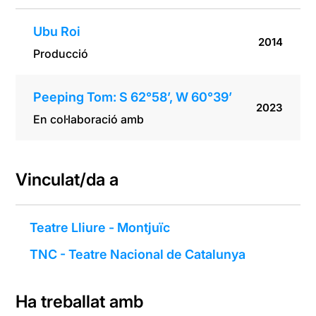
Ubu Roi
2014
Producció
Peeping Tom: S 62°58’, W 60°39’
2023
En col·laboració amb
Vinculat/da a
Teatre Lliure - Montjuïc
TNC - Teatre Nacional de Catalunya
Ha treballat amb