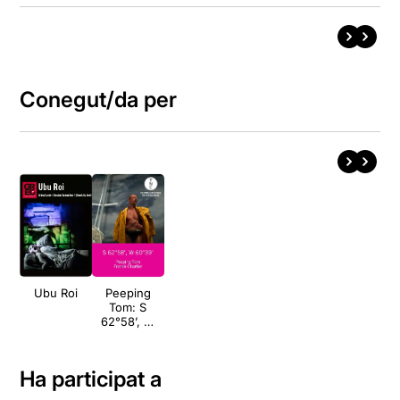
Conegut/da per
Ubu Roi
Peeping
Tom: S
62°58’, W
60°39’
Ha participat a