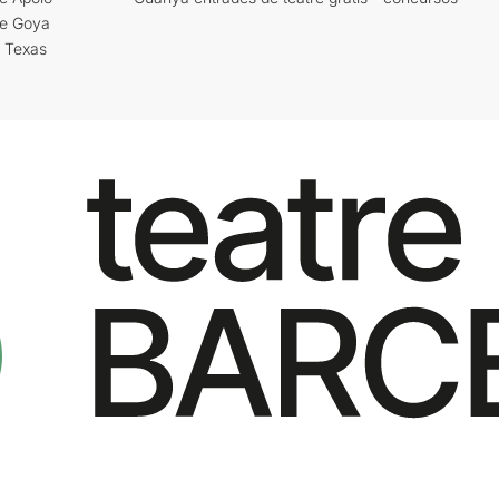
re Goya
i Texas