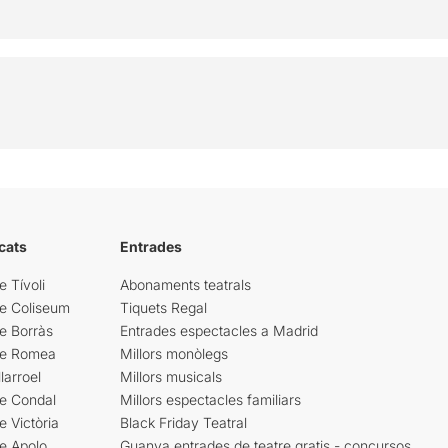
cats
Entrades
e Tívoli
Abonaments teatrals
re Coliseum
Tiquets Regal
e Borràs
Entrades espectacles a Madrid
re Romea
Millors monòlegs
larroel
Millors musicals
re Condal
Millors espectacles familiars
e Victòria
Black Friday Teatral
e Apolo
Guanya entrades de teatre gratis - concursos