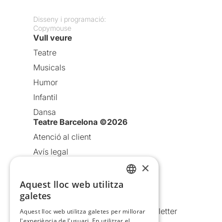
Disseny i programació:
Copymouse
Vull veure
Teatre
Musicals
Humor
Infantil
Dansa
Teatre Barcelona ©2026
Atenció al client
Avís legal
×
Política de privacitat
Política de cookies
Aquest lloc web utilitza
CATALAN
galetes
Condicions d’ús
SPANISH
Comunicacions comercials i Newsletter
Aquest lloc web utilitza galetes per millorar
l'experiència de l'usuari. En utilitzar el