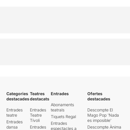
Categories
Teatres
Entrades
Ofertes
destacades
destacats
destacades
Abonaments
Entrades
Entrades
teatrals
Descompte El
teatre
Teatre
Mago Pop 'Nada
Tiquets Regal
Tívoli
es imposible'
Entrades
Entrades
dansa
Entrades
Descompte Ànima
espectacles a