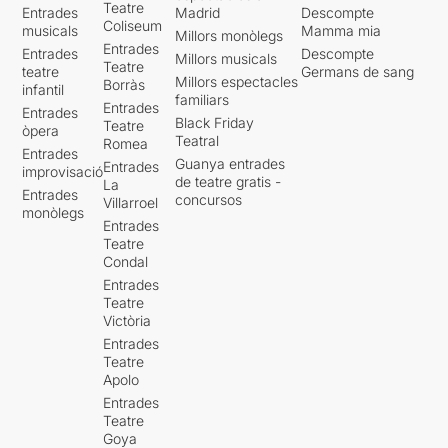
Teatre
Entrades
Madrid
Descompte
Coliseum
musicals
Mamma mia
Millors monòlegs
Entrades
Entrades
Descompte
Millors musicals
Teatre
teatre
Germans de sang
Millors espectacles
Borràs
infantil
familiars
Entrades
Entrades
Black Friday
Teatre
òpera
Teatral
Romea
Entrades
Guanya entrades
Entrades
improvisació
de teatre gratis -
La
Entrades
concursos
Villarroel
monòlegs
Entrades
Teatre
Condal
Entrades
Teatre
Victòria
Entrades
Teatre
Apolo
Entrades
Teatre
Goya