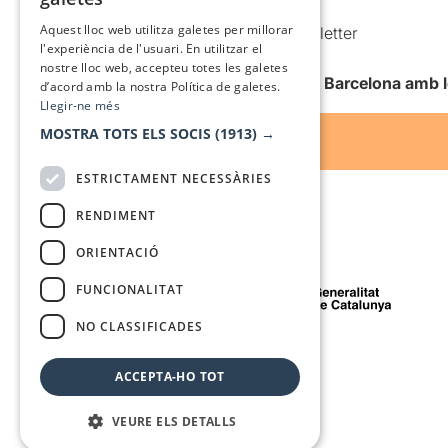
Condicions d’ús
SPANISH
Aquest lloc web utilitza galetes per millorar
Comunicacions comercials i Newsletter
l'experiència de l'usuari. En utilitzar el
Anuncia’t
nostre lloc web, accepteu totes les galetes
Vull rebre la newsletter de Teatre Barcelona amb 
d’acord amb la nostra Política de galetes.
Llegir-ne més
MOSTRA TOTS ELS SOCIS
(1913) →
ESTRICTAMENT NECESSÀRIES
RENDIMENT
ORIENTACIÓ
Amb el suport de
FUNCIONALITAT
NO CLASSIFICADES
Mitjà de comunicació associat a
ACCEPTA-HO TOT
VEURE ELS DETALLS