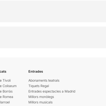
cats
Entrades
e Tívoli
Abonaments teatrals
re Coliseum
Tiquets Regal
e Borràs
Entrades espectacles a Madrid
re Romea
Millors monòlegs
larroel
Millors musicals