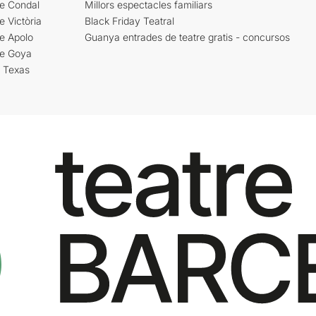
re Condal
Millors espectacles familiars
e Victòria
Black Friday Teatral
e Apolo
Guanya entrades de teatre gratis - concursos
re Goya
i Texas