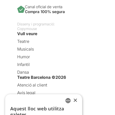
Canal oficial de venta
Compra 100% segura
Disseny i programació:
Copymouse
Vull veure
Teatre
Musicals
Humor
Infantil
Dansa
Teatre Barcelona ©2026
Atenció al client
Avís legal
×
Política de privacitat
Aquest lloc web utilitza
Política de cookies
CATALAN
galetes