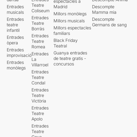
espectacles a
Teatre
Entrades
Madrid
Descompte
Coliseum
musicals
Mamma mia
Millors monòlegs
Entrades
Entrades
Descompte
Millors musicals
Teatre
teatre
Germans de sang
Millors espectacles
Borràs
infantil
familiars
Entrades
Entrades
Black Friday
Teatre
òpera
Teatral
Romea
Entrades
Guanya entrades
Entrades
improvisació
de teatre gratis -
La
Entrades
concursos
Villarroel
monòlegs
Entrades
Teatre
Condal
Entrades
Teatre
Victòria
Entrades
Teatre
Apolo
Entrades
Teatre
Goya