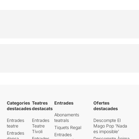
Categories
Teatres
Entrades
Ofertes
destacades
destacats
destacades
Abonaments
Entrades
Entrades
teatrals
Descompte El
teatre
Teatre
Mago Pop 'Nada
Tiquets Regal
Tívoli
es imposible'
Entrades
Entrades
dansa
Entrades
Descompte Ànima