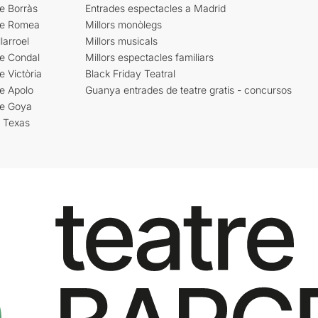
e Borràs
Entrades espectacles a Madrid
re Romea
Millors monòlegs
larroel
Millors musicals
re Condal
Millors espectacles familiars
e Victòria
Black Friday Teatral
e Apolo
Guanya entrades de teatre gratis - concursos
re Goya
i Texas