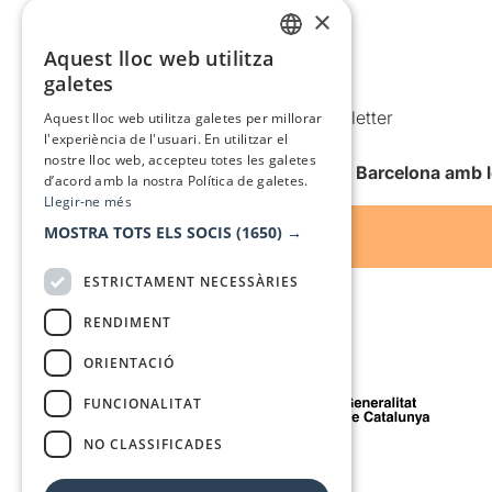
×
Política de privacitat
Política de cookies
Aquest lloc web utilitza
CATALAN
galetes
Condicions d’ús
SPANISH
Comunicacions comercials i Newsletter
Aquest lloc web utilitza galetes per millorar
l'experiència de l'usuari. En utilitzar el
Anuncia’t
nostre lloc web, accepteu totes les galetes
Vull rebre la newsletter de Teatre Barcelona amb 
d’acord amb la nostra Política de galetes.
Llegir-ne més
MOSTRA TOTS ELS SOCIS
(1650) →
ESTRICTAMENT NECESSÀRIES
RENDIMENT
ORIENTACIÓ
Amb el suport de
FUNCIONALITAT
NO CLASSIFICADES
Mitjà de comunicació associat a