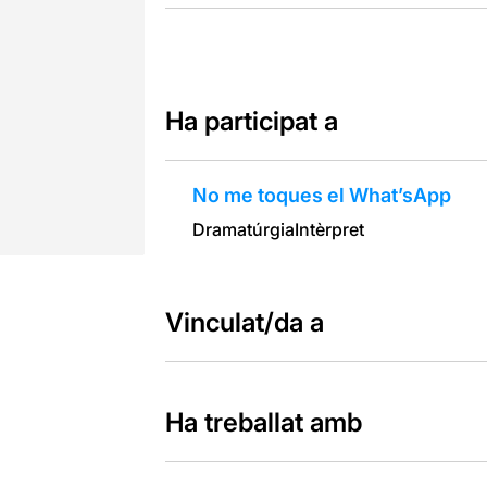
Ha participat a
No me toques el What’sApp
Dramatúrgia
Intèrpret
Vinculat/da a
Ha treballat amb