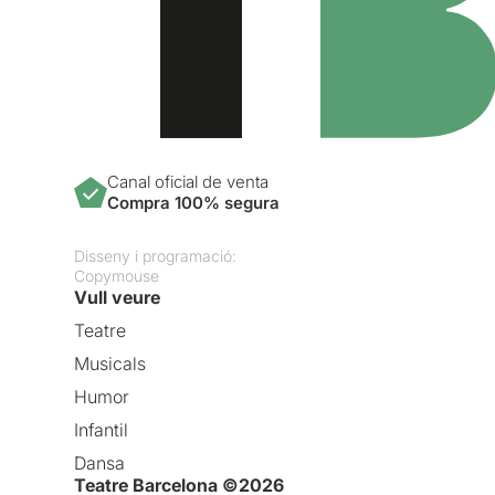
Canal oficial de venta
Compra 100% segura
Disseny i programació:
Copymouse
Vull veure
Teatre
Musicals
Humor
Infantil
Dansa
Teatre Barcelona ©2026