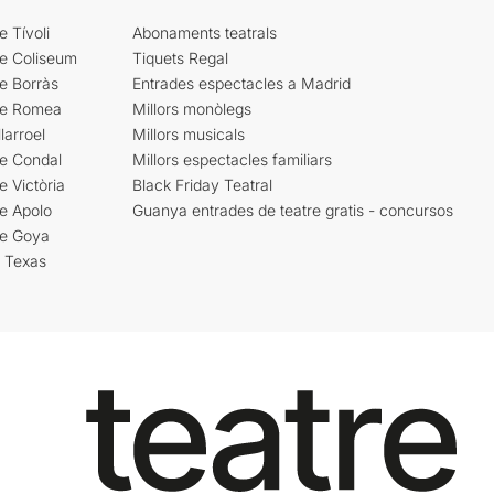
e Tívoli
Abonaments teatrals
re Coliseum
Tiquets Regal
e Borràs
Entrades espectacles a Madrid
re Romea
Millors monòlegs
larroel
Millors musicals
re Condal
Millors espectacles familiars
e Victòria
Black Friday Teatral
e Apolo
Guanya entrades de teatre gratis - concursos
re Goya
i Texas