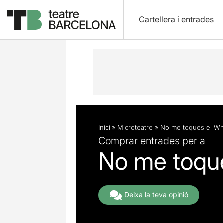
Cartellera i entrades
Descripció
Fitxa artística
Inici
»
Microteatre
»
No me toques el Wh
Comprar entrades per a
No me toqu
Deixa la teva opinió