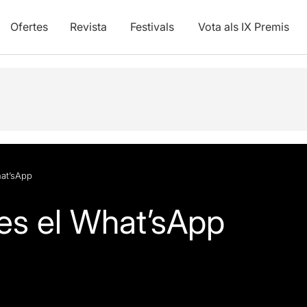
Ofertes
Revista
Festivals
Vota als IX Premis
at’sApp
es el What’sApp