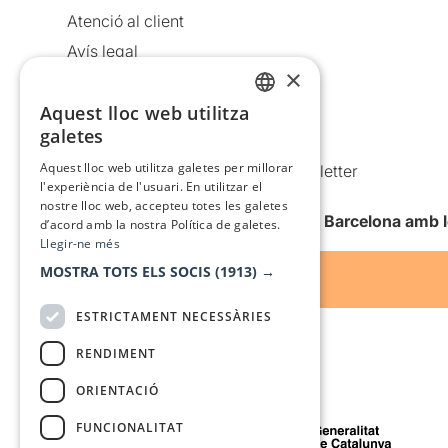
Atenció al client
Avís legal
×
Política de privacitat
Aquest lloc web utilitza
Política de cookies
CATALAN
galetes
Condicions d’ús
SPANISH
Aquest lloc web utilitza galetes per millorar
Comunicacions comercials i Newsletter
l'experiència de l'usuari. En utilitzar el
Anuncia’t
nostre lloc web, accepteu totes les galetes
Vull rebre la newsletter de Teatre Barcelona amb 
d’acord amb la nostra Política de galetes.
Llegir-ne més
MOSTRA TOTS ELS SOCIS
(1913) →
ESTRICTAMENT NECESSÀRIES
RENDIMENT
ORIENTACIÓ
Amb el suport de
FUNCIONALITAT