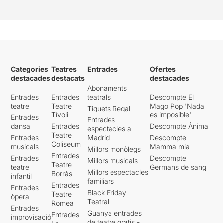
Categories
Teatres
Entrades
Ofertes
destacades
destacats
destacades
Abonaments
Entrades
Entrades
teatrals
Descompte El
teatre
Teatre
Mago Pop 'Nada
Tiquets Regal
Tívoli
es imposible'
Entrades
Entrades
dansa
Entrades
Descompte Ànima
espectacles a
Teatre
Entrades
Madrid
Descompte
Coliseum
musicals
Mamma mia
Millors monòlegs
Entrades
Entrades
Descompte
Millors musicals
Teatre
teatre
Germans de sang
Millors espectacles
Borràs
infantil
familiars
Entrades
Entrades
Black Friday
Teatre
òpera
Teatral
Romea
Entrades
Guanya entrades
Entrades
improvisació
de teatre gratis -