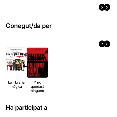
Conegut/da per
La llibreria
Y no
màgica
quedará
ninguno
Ha participat a