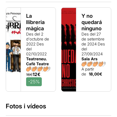
La
Y no
llibreria
quedará
màgica
ninguno
Des del 2
Des del 27
d'octubre de
de setembre
2022
Des
de 2024
Des
del
del
02/10/2022
27/09/2024
Teatreneu.
Sala Ars
Cafè Teatre
A partir
de
18,00€
12€
16€
-25%
Fotos i vídeos