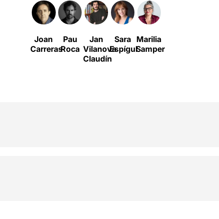
Joan
Pau
Jan
Sara
Marilia
Carreras
Roca
Vilanova
Espígul
Samper
Claudín