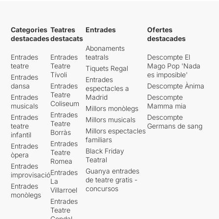
Categories
Teatres
Entrades
Ofertes
destacades
destacats
destacades
Abonaments
Entrades
Entrades
teatrals
Descompte El
teatre
Teatre
Mago Pop 'Nada
Tiquets Regal
Tívoli
es imposible'
Entrades
Entrades
dansa
Entrades
Descompte Ànima
espectacles a
Teatre
Entrades
Madrid
Descompte
Coliseum
musicals
Mamma mia
Millors monòlegs
Entrades
Entrades
Descompte
Millors musicals
Teatre
teatre
Germans de sang
Millors espectacles
Borràs
infantil
familiars
Entrades
Entrades
Black Friday
Teatre
òpera
Teatral
Romea
Entrades
Guanya entrades
Entrades
improvisació
de teatre gratis -
La
Entrades
concursos
Villarroel
monòlegs
Entrades
Teatre
Condal