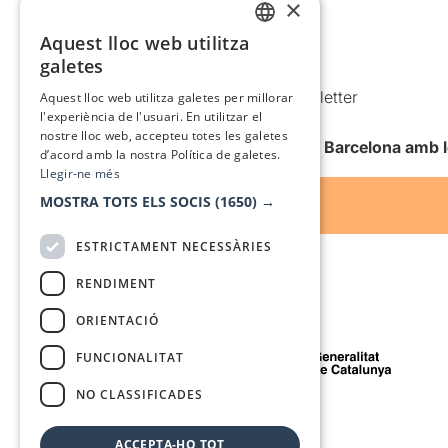
×
Política de privacitat
Política de cookies
Aquest lloc web utilitza
CATALAN
galetes
Condicions d’ús
SPANISH
Comunicacions comercials i Newsletter
Aquest lloc web utilitza galetes per millorar
l'experiència de l'usuari. En utilitzar el
Anuncia’t
nostre lloc web, accepteu totes les galetes
Vull rebre la newsletter de Teatre Barcelona amb 
d’acord amb la nostra Política de galetes.
Llegir-ne més
MOSTRA TOTS ELS SOCIS
(1650) →
ESTRICTAMENT NECESSÀRIES
RENDIMENT
ORIENTACIÓ
Amb el suport de
FUNCIONALITAT
NO CLASSIFICADES
Mitjà de comunicació associat a
ACCEPTA-HO TOT