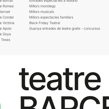
e Borràs
Entrades espectacles a Madrid
re Romea
Millors monòlegs
larroel
Millors musicals
re Condal
Millors espectacles familiars
e Victòria
Black Friday Teatral
e Apolo
Guanya entrades de teatre gratis - concursos
re Goya
i Texas