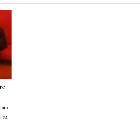
re
obra
l 24