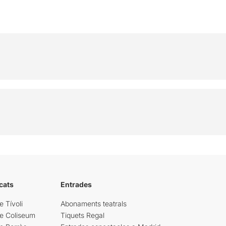
cats
Entrades
e Tívoli
Abonaments teatrals
re Coliseum
Tiquets Regal