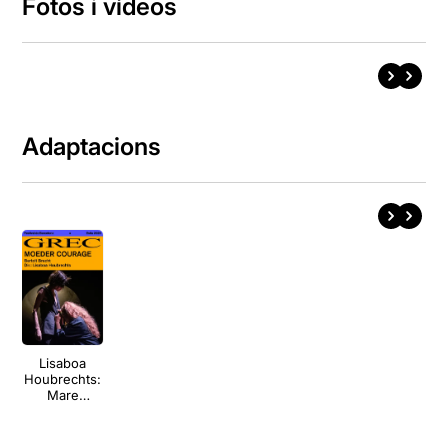
Fotos i vídeos
Adaptacions
Lisaboa
Houbrechts:
Mare
Coratge
(Mother
Courage)