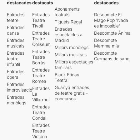
destacades
destacats
destacades
Abonaments
Entrades
Entrades
teatrals
Descompte El
teatre
Teatre
Mago Pop 'Nada
Tiquets Regal
Tívoli
es imposible'
Entrades
Entrades
dansa
Entrades
Descompte Ànima
espectacles a
Teatre
Entrades
Madrid
Descompte
Coliseum
musicals
Mamma mia
Millors monòlegs
Entrades
Entrades
Descompte
Millors musicals
Teatre
teatre
Germans de sang
Millors espectacles
Borràs
infantil
familiars
Entrades
Entrades
Black Friday
Teatre
òpera
Teatral
Romea
Entrades
Guanya entrades
Entrades
improvisació
de teatre gratis -
La
Entrades
concursos
Villarroel
monòlegs
Entrades
Teatre
Condal
Entrades
Teatre
Victòria