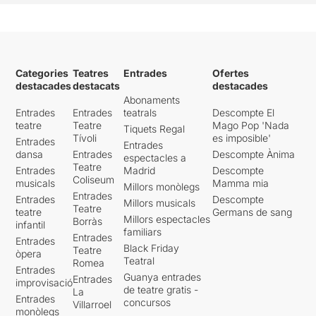
Categories
Teatres
Entrades
Ofertes
destacades
destacats
destacades
Abonaments
Entrades
Entrades
teatrals
Descompte El
teatre
Teatre
Mago Pop 'Nada
Tiquets Regal
Tívoli
es imposible'
Entrades
Entrades
dansa
Entrades
Descompte Ànima
espectacles a
Teatre
Entrades
Madrid
Descompte
Coliseum
musicals
Mamma mia
Millors monòlegs
Entrades
Entrades
Descompte
Millors musicals
Teatre
teatre
Germans de sang
Millors espectacles
Borràs
infantil
familiars
Entrades
Entrades
Black Friday
Teatre
òpera
Teatral
Romea
Entrades
Guanya entrades
Entrades
improvisació
de teatre gratis -
La
Entrades
concursos
Villarroel
monòlegs