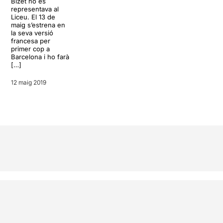
Bizet no es
representava al
Liceu. El 13 de
maig s’estrena en
la seva versió
francesa per
primer cop a
Barcelona i ho farà
[…]
12 maig 2019