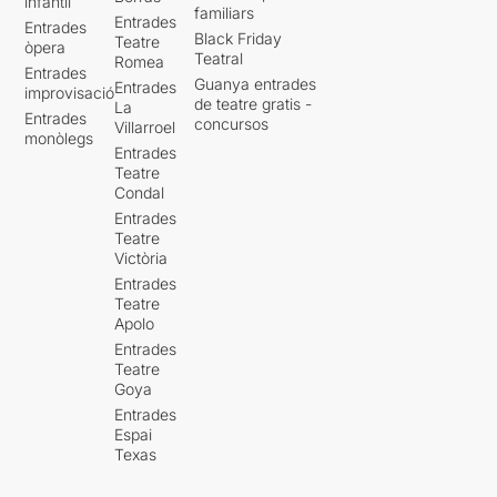
infantil
familiars
Entrades
Entrades
Black Friday
Teatre
òpera
Teatral
Romea
Entrades
Guanya entrades
Entrades
improvisació
de teatre gratis -
La
Entrades
concursos
Villarroel
monòlegs
Entrades
Teatre
Condal
Entrades
Teatre
Victòria
Entrades
Teatre
Apolo
Entrades
Teatre
Goya
Entrades
Espai
Texas