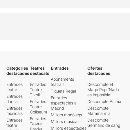
Categories
Teatres
Entrades
Ofertes
destacades
destacats
destacades
Abonaments
Entrades
Entrades
teatrals
Descompte El
teatre
Teatre
Mago Pop 'Nada
Tiquets Regal
Tívoli
es imposible'
Entrades
Entrades
dansa
Entrades
Descompte Ànima
espectacles a
Teatre
Entrades
Madrid
Descompte
Coliseum
musicals
Mamma mia
Millors monòlegs
Entrades
Entrades
Descompte
Millors musicals
Teatre
teatre
Germans de sang
Millors espectacles
Borràs