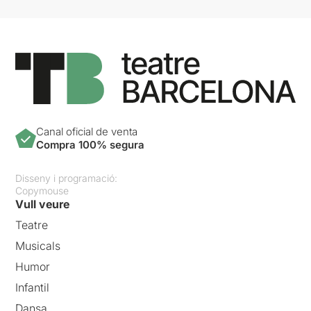
Canal oficial de venta
Compra 100% segura
Disseny i programació:
Copymouse
Vull veure
Teatre
Musicals
Humor
Infantil
Dansa