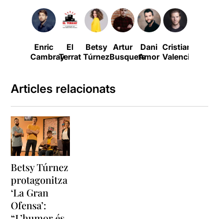
Enric
El
Betsy
Artur
Dani
Cristian
Cambray
Terrat
Túrnez
Busquets
Amor
Valencia
Articles relacionats
Betsy Túrnez
protagonitza
‘La Gran
Ofensa’:
“L’humor és