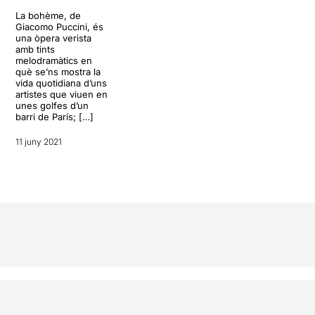
La bohème, de
Giacomo Puccini, és
una òpera verista
amb tints
melodramàtics en
què se’ns mostra la
vida quotidiana d’uns
artistes que viuen en
unes golfes d’un
barri de París; […]
11 juny 2021