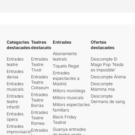
Categories
Teatres
Entrades
Ofertes
destacades
destacats
destacades
Abonaments
Entrades
Entrades
teatrals
Descompte El
teatre
Teatre
Mago Pop 'Nada
Tiquets Regal
Tívoli
es imposible'
Entrades
Entrades
dansa
Entrades
Descompte Ànima
espectacles a
Teatre
Entrades
Madrid
Descompte
Coliseum
musicals
Mamma mia
Millors monòlegs
Entrades
Entrades
Descompte
Millors musicals
Teatre
teatre
Germans de sang
Millors espectacles
Borràs
infantil
familiars
Entrades
Entrades
Black Friday
Teatre
òpera
Teatral
Romea
Entrades
Guanya entrades
Entrades
improvisació
de teatre gratis -