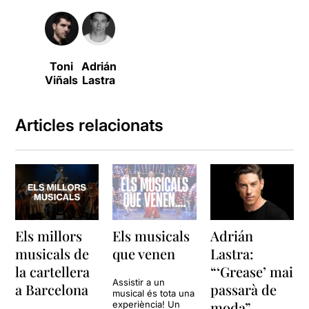
Toni
Adrián
Viñals
Lastra
Articles relacionats
Els millors
Els musicals
Adrián
musicals de
que venen
Lastra:
la cartellera
“‘Grease’ mai
Assistir a un
a Barcelona
passarà de
musical és tota una
moda”
experiència! Un