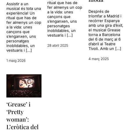
ritual que has de
Assistir a un
fer almenys un cop
musical és tota una
Després de
a la vida: unes
experiència! Un
triomfar a Madrid i
cançons que
ritual que has de
recórrer Espanya
s’enganxen, uns
fer almenys un cop
amb una gira d’èxit,
personatges
a la vida: unes
el musical Grease
inoblidables, un
cançons que
torna a Barcelona
vestuaris i […]
s’enganxen, uns
del 6 de març al 6
personatges
d’abril al Teatre
inoblidables, un
28 abril 2025
Tívoli. Amb un […]
vestuaris i […]
4 març 2025
1 maig 2026
‘Grease’ i
‘Pretty
woman’:
L’eròtica del