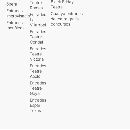
Black Friday
Teatre
òpera
Teatral
Romea
Entrades
Guanya entrades
Entrades
improvisació
de teatre gratis -
La
Entrades
concursos
Villarroel
monòlegs
Entrades
Teatre
Condal
Entrades
Teatre
Victòria
Entrades
Teatre
Apolo
Entrades
Teatre
Goya
Entrades
Espai
Texas