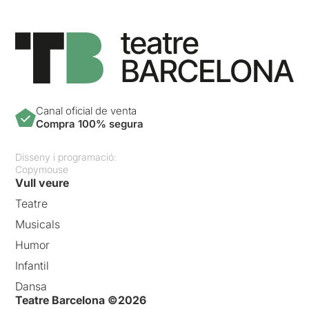
Canal oficial de venta
Compra 100% segura
Disseny i programació:
Copymouse
Vull veure
Teatre
Musicals
Humor
Infantil
Dansa
Teatre Barcelona ©2026