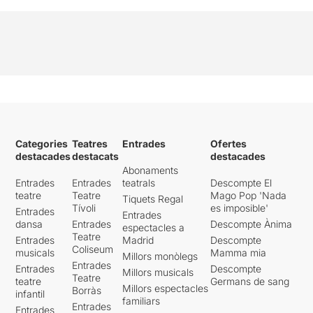
Categories
Teatres
Entrades
Ofertes
destacades
destacats
destacades
Abonaments
Entrades
Entrades
teatrals
Descompte El
teatre
Teatre
Mago Pop 'Nada
Tiquets Regal
Tívoli
es imposible'
Entrades
Entrades
dansa
Entrades
Descompte Ànima
espectacles a
Teatre
Entrades
Madrid
Descompte
Coliseum
musicals
Mamma mia
Millors monòlegs
Entrades
Entrades
Descompte
Millors musicals
Teatre
teatre
Germans de sang
Millors espectacles
Borràs
infantil
familiars
Entrades
Entrades