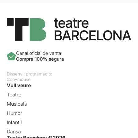
Canal oficial de venta
Compra 100% segura
Disseny i programació:
Copymouse
Vull veure
Teatre
Musicals
Humor
Infantil
Dansa
Teatre Barcelona ©2026