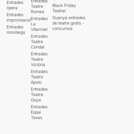
Entrades
Entrades
Black Friday
Teatre
òpera
Teatral
Romea
Entrades
Guanya entrades
Entrades
improvisació
de teatre gratis -
La
Entrades
concursos
Villarroel
monòlegs
Entrades
Teatre
Condal
Entrades
Teatre
Victòria
Entrades
Teatre
Apolo
Entrades
Teatre
Goya
Entrades
Espai
Texas