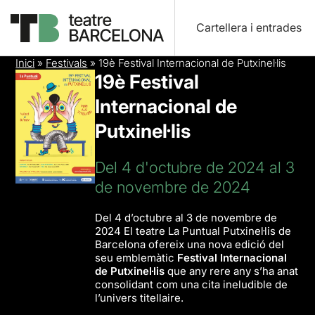
Cartellera i entrades
Inici
»
Festivals
»
19è Festival Internacional de Putxinel·lis
19è Festival
Internacional de
Putxinel·lis
Del 4 d'octubre de 2024 al 3
de novembre de 2024
Del 4 d’octubre al 3 de novembre de
2024 El teatre La Puntual Putxinel·lis de
Barcelona ofereix una nova edició del
seu emblemàtic
Festival Internacional
de Putxinel·lis
que any rere any s’ha anat
consolidant com una cita ineludible de
l’univers titellaire.