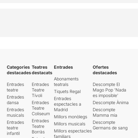
Categories
Teatres
Entrades
Ofertes
destacades
destacats
destacades
Abonaments
Entrades
Entrades
teatrals
Descompte El
teatre
Teatre
Mago Pop 'Nada
Tiquets Regal
Tívoli
es imposible'
Entrades
Entrades
dansa
Entrades
Descompte Ànima
espectacles a
Teatre
Entrades
Madrid
Descompte
Coliseum
musicals
Mamma mia
Millors monòlegs
Entrades
Entrades
Descompte
Millors musicals
Teatre
teatre
Germans de sang
Millors espectacles
Borràs
infantil
familiars