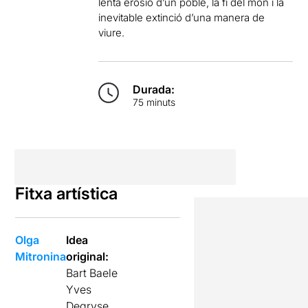
lenta erosió d’un poble, la fi del món i la
inevitable extinció d’una manera de
viure.
Durada:
75 minuts
Fitxa artística
Olga
Idea
Mitronina
original:
Bart Baele
Yves
Degryse