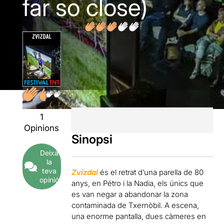
far so close)
1
Opinions
Sinopsi
Deixa
la
teva
Zvizdal
és el retrat d’una parella de 80
opinió
anys, en Pétro i la Nadia, els únics que
es van negar a abandonar la zona
contaminada de Txernòbil. A escena,
una enorme pantalla, dues càmeres en