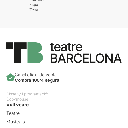
Espai
Texas
Canal oficial de venta
Compra 100% segura
Disseny i programació:
Copymouse
Vull veure
Teatre
Musicals