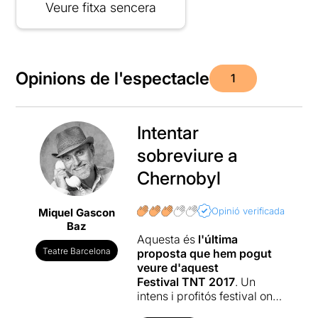
Veure fitxa sencera
Opinions de l'espectacle
1
Intentar
sobreviure a
Chernobyl
Opinió verificada
Miquel Gascon
Baz
Aquesta és
l'última
Teatre Barcelona
proposta que hem pogut
veure d'aquest
Festival TNT 2017
. Un
intens i profitós festival on
s'ha d'agrair una acurada