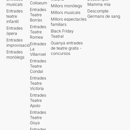
només heu de clicar
AQUÍ
Coliseum
musicals
Mamma mia
Millors monòlegs
Entrades
Entrades
Descompte
Millors musicals
Teatre
teatre
Germans de sang
Millors espectacles
Borràs
infantil
familiars
Entrades
Entrades
Black Friday
Teatre
òpera
Teatral
Romea
Entrades
Guanya entrades
Entrades
improvisació
de teatre gratis -
La
Entrades
concursos
Villarroel
monòlegs
Entrades
Teatre
Condal
Entrades
Teatre
Victòria
Entrades
Teatre
Apolo
Entrades
Teatre
Goya
Entrades