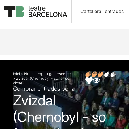
Cartellera i entrades
Descripció
Fitxa artística
Opinions
Inici
»
Nous llenguatges escènics
»
Zvizdal (Chernobyl – so far so
close)
Comprar entrades per a
Zvizdal
(Chernobyl - so