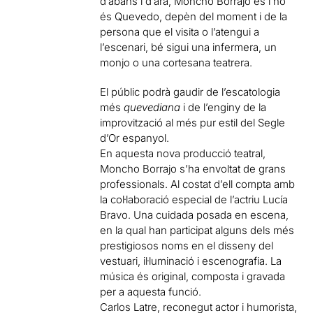
d’abans i d’ara, Moncho Borrajo és i no
és Quevedo, depèn del moment i de la
persona que el visita o l’atengui a
l’escenari, bé sigui una infermera, un
monjo o una cortesana teatrera.
El públic podrà gaudir de l’escatologia
més
quevediana
i de l’enginy de la
improvització al més pur estil del Segle
d’Or espanyol.
En aquesta nova producció teatral,
Moncho Borrajo s’ha envoltat de grans
professionals. Al costat d’ell compta amb
la col·laboració especial de l’actriu Lucía
Bravo. Una cuidada posada en escena,
en la qual han participat alguns dels més
prestigiosos noms en el disseny del
vestuari, il·luminació i escenografia. La
música és original, composta i gravada
per a aquesta funció.
Carlos Latre, reconegut actor i humorista,