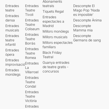
Abonaments
Entrades
Entrades
teatrals
Descompte El
teatre
Teatre
Mago Pop 'Nada
Tiquets Regal
Tívoli
es imposible'
Entrades
Entrades
dansa
Entrades
Descompte Ànima
espectacles a
Teatre
Entrades
Madrid
Descompte
Coliseum
musicals
Mamma mia
Millors monòlegs
Entrades
Entrades
Descompte
Millors musicals
Teatre
teatre
Germans de sang
Millors espectacles
Borràs
infantil
familiars
Entrades
Entrades
Black Friday
Teatre
òpera
Teatral
Romea
Entrades
Guanya entrades
Entrades
improvisació
de teatre gratis -
La
Entrades
concursos
Villarroel
monòlegs
Entrades
Teatre
Condal
Entrades
Teatre
Victòria
Entrades