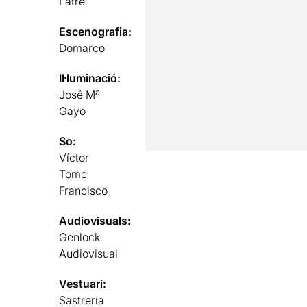
Latre
Escenografia:
Domarco
Il·luminació:
José Mª
Gayo
So:
Víctor
Tóme
Francisco
Audiovisuals:
Genlock
Audiovisual
Vestuari:
Sastrería