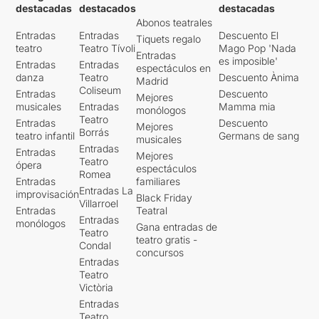
destacadas
destacados
destacadas
Abonos teatrales
Entradas
Entradas
Descuento El
Tiquets regalo
teatro
Teatro Tívoli
Mago Pop 'Nada
Entradas
es imposible'
Entradas
Entradas
espectáculos en
danza
Teatro
Descuento Ànima
Madrid
Coliseum
Entradas
Descuento
Mejores
musicales
Entradas
Mamma mia
monólogos
Teatro
Entradas
Descuento
Mejores
Borrás
teatro infantil
Germans de sang
musicales
Entradas
Entradas
Mejores
Teatro
ópera
espectáculos
Romea
Entradas
familiares
Entradas La
improvisación
Black Friday
Villarroel
Entradas
Teatral
Entradas
monólogos
Gana entradas de
Teatro
teatro gratis -
Condal
concursos
Entradas
Teatro
Victòria
Entradas
Teatro