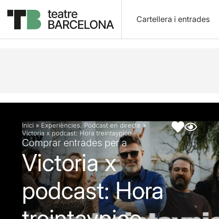
Cartellera i entrades
Descripció
Fitxa artística
Inici
»
Experiències
,
Pòdcast en directe
»
Victoria x podcast: Hora treintaypico
Comprar entrades per a
Victoria x
podcast: Hora
treintaypico