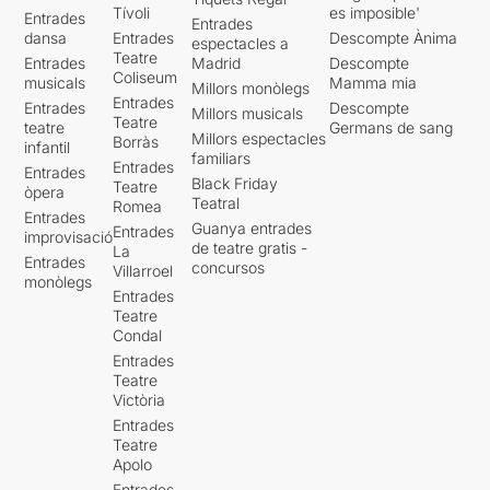
Tívoli
es imposible'
Entrades
Entrades
dansa
Entrades
Descompte Ànima
espectacles a
Teatre
Entrades
Madrid
Descompte
Coliseum
musicals
Mamma mia
Millors monòlegs
Entrades
Entrades
Descompte
Millors musicals
Teatre
teatre
Germans de sang
Millors espectacles
Borràs
infantil
familiars
Entrades
Entrades
Black Friday
Teatre
òpera
Teatral
Romea
Entrades
Guanya entrades
Entrades
improvisació
de teatre gratis -
La
Entrades
concursos
Villarroel
monòlegs
Entrades
Teatre
Condal
Entrades
Teatre
Victòria
Entrades
Teatre
Apolo
Entrades