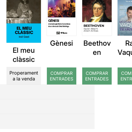
Gènesi
Beethov
R
El meu
en
Vaq
clàssic
Tra
di
Properament
COMPRAR
COMPRAR
COM
a la venda
ENTRADES
ENTRADES
ENT