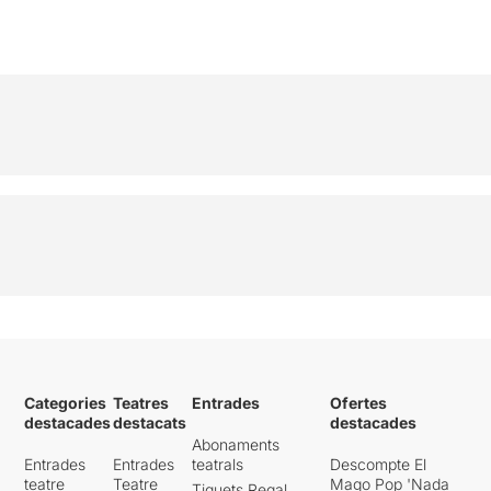
Categories
Teatres
Entrades
Ofertes
destacades
destacats
destacades
Abonaments
Entrades
Entrades
teatrals
Descompte El
teatre
Teatre
Mago Pop 'Nada
Tiquets Regal