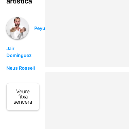
artística
Peyu
Jaïr
Domínguez
Neus Rossell
Veure
fitxa
sencera