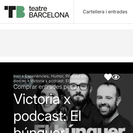
Cartellera i entrades
Descripció
Fitxa artística
Inici
»
Experiències
,
Humor
,
Pòdcast en
directe
»
Victoria x podcast: El búnquer
Comprar entrades per a
Victoria x
podcast: El
búnquer