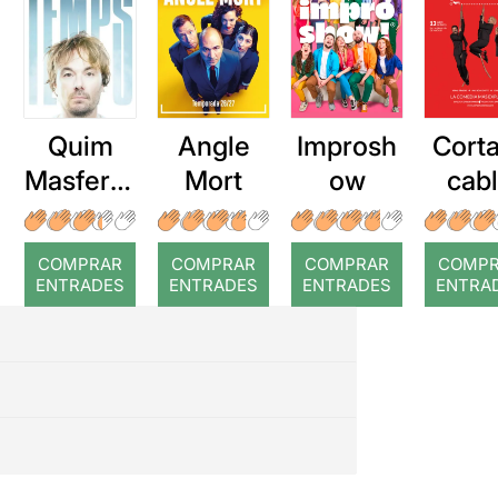
Quim
Angle
Improsh
Corta
Masferre
Mort
ow
cab
r: Temps
roj
COMPRAR
COMPRAR
COMPRAR
COMP
ENTRADES
ENTRADES
ENTRADES
ENTRA