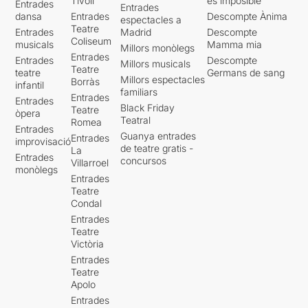
Tívoli
es imposible'
Entrades
Entrades
dansa
Entrades
Descompte Ànima
espectacles a
Teatre
Entrades
Madrid
Descompte
Coliseum
musicals
Mamma mia
Millors monòlegs
Entrades
Entrades
Descompte
Millors musicals
Teatre
teatre
Germans de sang
Millors espectacles
Borràs
infantil
familiars
Entrades
Entrades
Black Friday
Teatre
òpera
Teatral
Romea
Entrades
Guanya entrades
Entrades
improvisació
de teatre gratis -
La
Entrades
concursos
Villarroel
monòlegs
Entrades
Teatre
Condal
Entrades
Teatre
Victòria
Entrades
Teatre
Apolo
Entrades