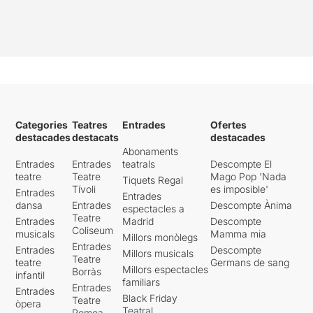
Categories
Teatres
Entrades
Ofertes
destacades
destacats
destacades
Abonaments
Entrades
Entrades
teatrals
Descompte El
teatre
Teatre
Mago Pop 'Nada
Tiquets Regal
Tívoli
es imposible'
Entrades
Entrades
dansa
Entrades
Descompte Ànima
espectacles a
Teatre
Entrades
Madrid
Descompte
Coliseum
musicals
Mamma mia
Millors monòlegs
Entrades
Entrades
Descompte
Millors musicals
Teatre
teatre
Germans de sang
Millors espectacles
Borràs
infantil
familiars
Entrades
Entrades
Black Friday
Teatre
òpera
Teatral
Romea