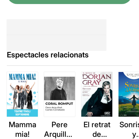
Espectacles relacionats
Mamma
Pere
El retrat
Sonri
mia!
Arquillué
de
y