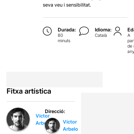
seva veu i sensibilitat.
Durada:
Idioma:
Ed
80
Català
A
minuts
par
de
an
Fitxa artística
Direcció:
Víctor
Víctor
Arbelo
Arbelo