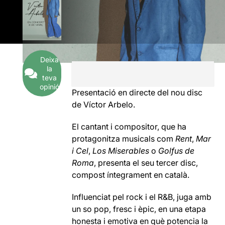
Deixa
la
teva
opinió
Presentació en directe del nou disc
de Víctor Arbelo.
El cantant i compositor, que ha
protagonitza musicals com
Rent
,
Mar
i Cel
,
Los Miserables
o
Golfus de
Roma
, presenta el seu tercer disc,
compost íntegrament en català.
Influenciat pel rock i el R&B, juga amb
un so pop, fresc i èpic, en una etapa
honesta i emotiva en què potencia la