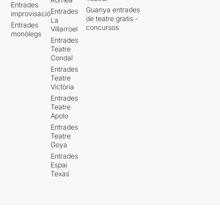
Entrades
Guanya entrades
Entrades
improvisació
de teatre gratis -
La
Entrades
concursos
Villarroel
monòlegs
Entrades
Teatre
Condal
Entrades
Teatre
Victòria
Entrades
Teatre
Apolo
Entrades
Teatre
Goya
Entrades
Espai
Texas