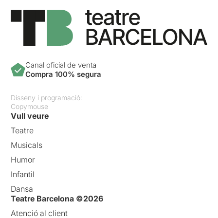
Canal oficial de venta
Compra 100% segura
Disseny i programació:
Copymouse
Vull veure
Teatre
Musicals
Humor
Infantil
Dansa
Teatre Barcelona ©2026
Atenció al client