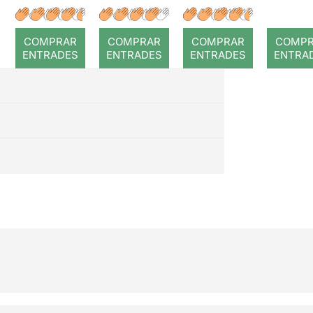
: Coral
Dorian
lágri
romput
Gray
COMPRAR
COMPRAR
COMPRAR
COMP
ENTRADES
ENTRADES
ENTRADES
ENTRA