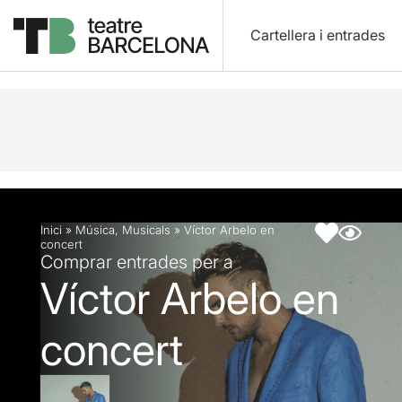
Cartellera i entrades
Descripció
Fitxa artística
Inici
»
Música
,
Musicals
»
Víctor Arbelo en
concert
Comprar entrades per a
Víctor Arbelo en
concert