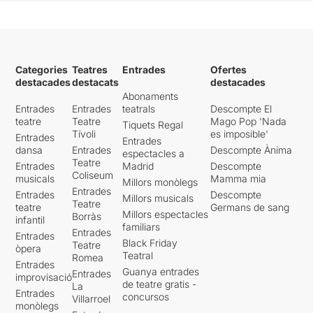
Categories
Teatres
Entrades
Ofertes
destacades
destacats
destacades
Abonaments
Entrades
Entrades
teatrals
Descompte El
teatre
Teatre
Mago Pop 'Nada
Tiquets Regal
Tívoli
es imposible'
Entrades
Entrades
dansa
Entrades
Descompte Ànima
espectacles a
Teatre
Entrades
Madrid
Descompte
Coliseum
musicals
Mamma mia
Millors monòlegs
Entrades
Entrades
Descompte
Millors musicals
Teatre
teatre
Germans de sang
Millors espectacles
Borràs
infantil
familiars
Entrades
Entrades
Black Friday
Teatre
òpera
Teatral
Romea
Entrades
Guanya entrades
Entrades
improvisació
de teatre gratis -
La
Entrades
concursos
Villarroel
monòlegs