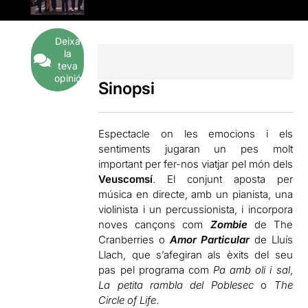
Deixa
la
teva
opinió
Sinopsi
Espectacle on les emocions i els
sentiments jugaran un pes molt
important per fer-nos viatjar pel món dels
Veuscomsí
. El conjunt aposta per
música en directe, amb un pianista, una
violinista i un percussionista, i incorpora
noves cançons com
Zombie
de The
Cranberries o
Amor Particular
de Lluís
Llach, que s’afegiran als èxits del seu
pas pel programa com
Pa amb oli i sal
,
La petita rambla del Poblesec
o
The
Circle of Life
.