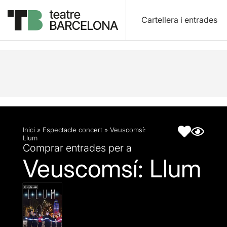
Cartellera i entrades
Descripció
Fitxa artística
Inici
»
Espectacle concert
»
Veuscomsí:
Llum
Comprar entrades per a
Veuscomsí: Llum