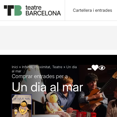
Cartellera i entrades
Descripció
Fitxa artística
Fotos i vídeos
Inici
»
Infantil
,
Proximitat
,
Teatre
»
Un dia
al mar
Comprar entrades per a
Un dia al mar