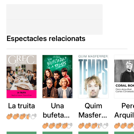
Espectacles relacionats
La truita
Una
Quim
Per
bufetada
Masferre
Arqui
a temps
r: Temps
: Cor
romp