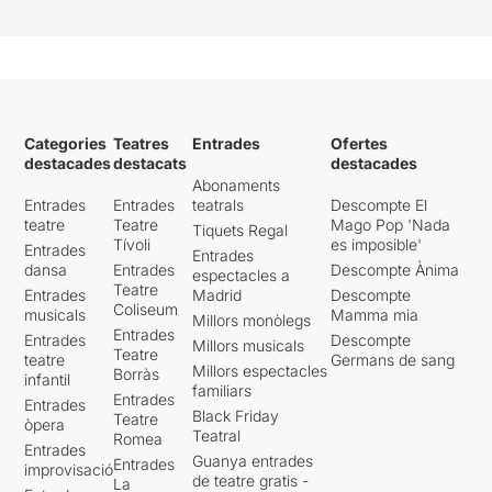
Categories
Teatres
Entrades
Ofertes
destacades
destacats
destacades
Abonaments
Entrades
Entrades
teatrals
Descompte El
teatre
Teatre
Mago Pop 'Nada
Tiquets Regal
Tívoli
es imposible'
Entrades
Entrades
dansa
Entrades
Descompte Ànima
espectacles a
Teatre
Entrades
Madrid
Descompte
Coliseum
musicals
Mamma mia
Millors monòlegs
Entrades
Entrades
Descompte
Millors musicals
Teatre
teatre
Germans de sang
Millors espectacles
Borràs
infantil
familiars
Entrades
Entrades
Black Friday
Teatre
òpera
Teatral
Romea
Entrades
Guanya entrades
Entrades
improvisació
de teatre gratis -
La