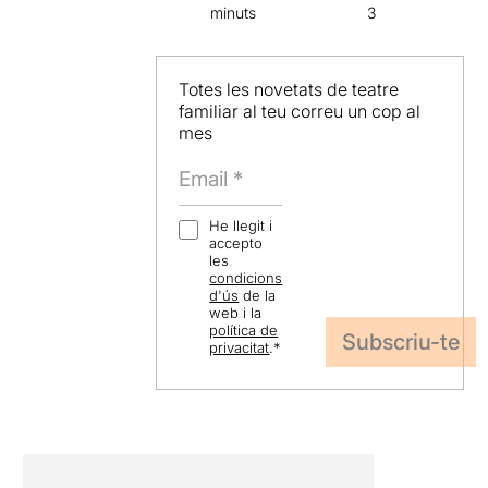
minuts
3
Totes les novetats de teatre
familiar al teu correu un cop al
mes
He llegit i
accepto
les
condicions
d'ús
de la
web i la
política de
privacitat
.
*