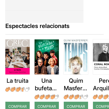
Espectacles relacionats
La truita
Una
Quim
Per
bufetada
Masferre
Arqui
a temps
r: Temps
: Cor
romp
COMPRAR
COMPRAR
COMPRAR
COMP