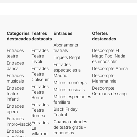
Categories
Teatres
Entrades
Ofertes
destacades
destacats
destacades
Abonaments
Entrades
Entrades
teatrals
Descompte El
teatre
Teatre
Mago Pop 'Nada
Tiquets Regal
Tívoli
es imposible'
Entrades
Entrades
dansa
Entrades
Descompte Ànima
espectacles a
Teatre
Entrades
Madrid
Descompte
Coliseum
musicals
Mamma mia
Millors monòlegs
Entrades
Entrades
Descompte
Millors musicals
Teatre
teatre
Germans de sang
Millors espectacles
Borràs
infantil
familiars
Entrades
Entrades
Black Friday
Teatre
òpera
Teatral
Romea
Entrades
Guanya entrades
Entrades
improvisació
de teatre gratis -
La
Entrades
concursos
Villarroel
monòlegs