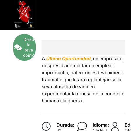
Deixa
la
teva
opinió
A
Última Oportunidad
, un empresari,
després d’acomiadar un empleat
improductiu, pateix un esdeveniment
traumàtic que li farà replantejar-se la
seva filosofia de vida en
experimentar la cruesa de la condició
humana i la guerra.
Durada:
Idioma:
Ed
60
Castellà
tot