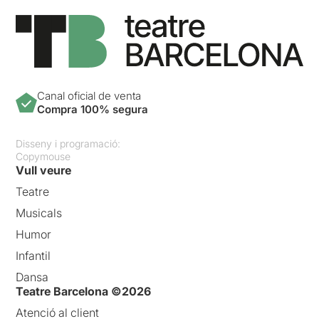
Canal oficial de venta
Compra 100% segura
Disseny i programació:
Copymouse
Vull veure
Teatre
Musicals
Humor
Infantil
Dansa
Teatre Barcelona ©2026
Atenció al client