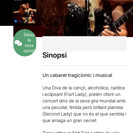
Deixa
la
teva
opinió
Sinopsi
Un cabaret tragicòmic i musical
Una Diva de la cançó, alcohòlica, caòtica
i eclipsant (Fisrt Lady), pretén oferir un
concert dins de la seva gira mundial amb
una peculiar, tímida però brillant pianista
(Second Lady) que no és el que sembla i
que amaga un gran secret.
Two Ladies or Not Two Ladies és una