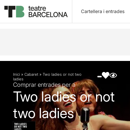
Cartellera i entrades
Descripció
Fitxa artística
Fotos i vídeos
Inici
»
Cabaret
»
Two ladies or not two
ladies
Comprar entrades per a
Two ladies or not
two ladies