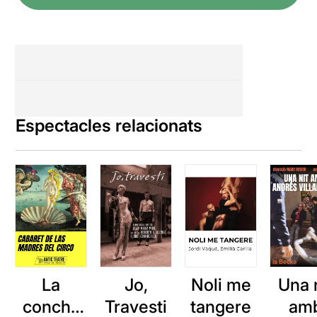
Espectacles relacionats
La
Jo,
Noli me
Una 
concha
Travesti
tangere
am