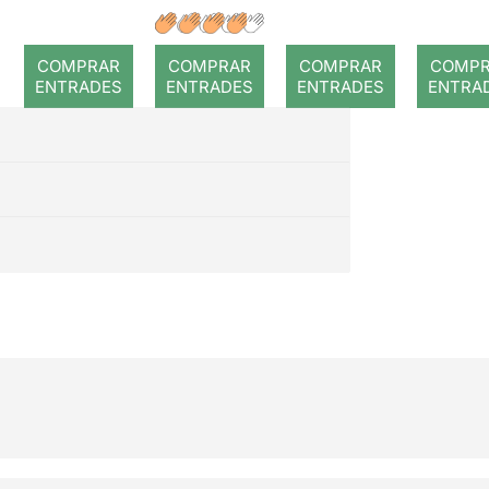
de tu
Andr
madre
Villar
COMPRAR
COMPRAR
COMPRAR
COMP
Cabaret
a
ENTRADES
ENTRADES
ENTRADES
ENTRA