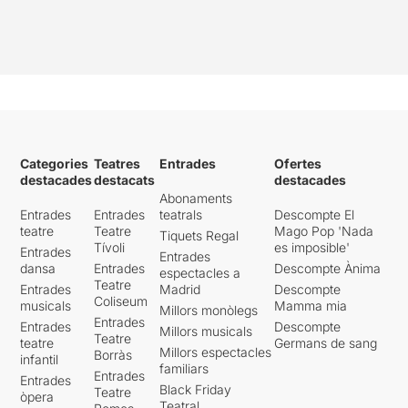
Categories
Teatres
Entrades
Ofertes
destacades
destacats
destacades
Abonaments
Entrades
Entrades
teatrals
Descompte El
teatre
Teatre
Mago Pop 'Nada
Tiquets Regal
Tívoli
es imposible'
Entrades
Entrades
dansa
Entrades
Descompte Ànima
espectacles a
Teatre
Entrades
Madrid
Descompte
Coliseum
musicals
Mamma mia
Millors monòlegs
Entrades
Entrades
Descompte
Millors musicals
Teatre
teatre
Germans de sang
Millors espectacles
Borràs
infantil
familiars
Entrades
Entrades
Black Friday
Teatre
òpera
Teatral