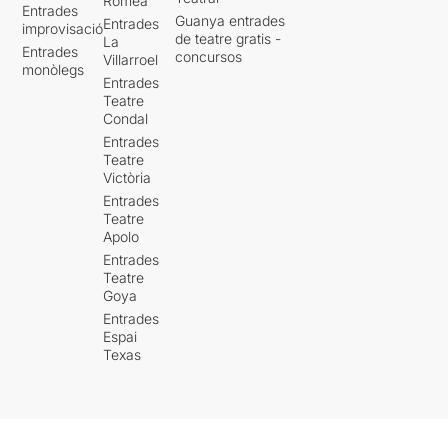
Romea
Entrades
Guanya entrades
Entrades
improvisació
de teatre gratis -
La
Entrades
concursos
Villarroel
monòlegs
Entrades
Teatre
Condal
Entrades
Teatre
Victòria
Entrades
Teatre
Apolo
Entrades
Teatre
Goya
Entrades
Espai
Texas