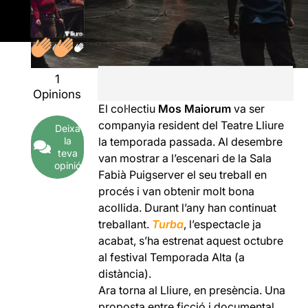
1
Opinions
El col·lectiu
Mos Maiorum
va ser
companyia resident del Teatre Lliure
Deixa
la
la temporada passada. Al desembre
teva
van mostrar a l’escenari de la Sala
opinió
Fabià Puigserver el seu treball en
procés i van obtenir molt bona
acollida. Durant l’any han continuat
treballant.
Turba
, l’espectacle ja
acabat, s’ha estrenat aquest octubre
al festival Temporada Alta (a
distància).
Ara torna al Lliure, en presència. Una
proposta entre ficció i documental