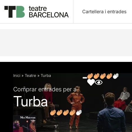
Cartellera i entrades
Descripció
Fitxa artística
Fotos i vídeos
Opin
Inici
»
Teatre
»
Turba
Comprar entrades per a
Turba