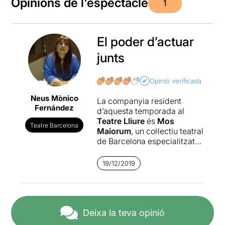
Opinions de l'espectacle
1
El poder d’actuar
junts
Opinió verificada
Neus Mònico
La companyia resident
Fernández
d’aquesta temporada al
Teatre Lliure
és
Mos
Teatre Barcelona
Maiorum
, un col·lectiu teatral
de Barcelona especialitzat
en teatre d'investigació,
immersiu i de denúncia,
19/12/2019
format pels creadors -
actors
Alba Valldaura,
Mariona Naudín
i
Ireneu
Tranis
i els col·laboradors
habituals
Clàudia Vilà
a
Deixa la teva opinió
l'espai escènic,
Pol Queralt