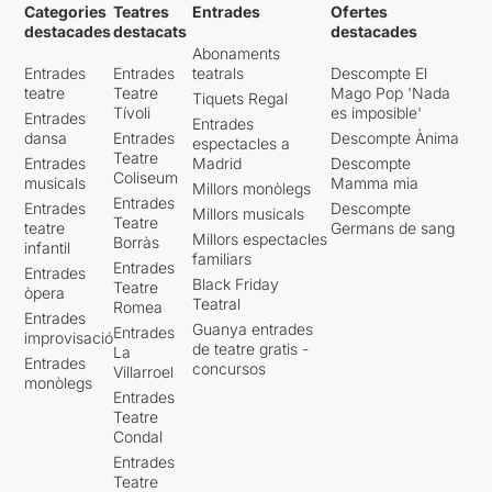
Categories
Teatres
Entrades
Ofertes
marqui el camí? Els
destacades
destacats
destacades
lideratges són positius o
Abonaments
negatius? Què ens fa
Entrades
Entrades
teatrals
Descompte El
Humans?
teatre
Teatre
Mago Pop 'Nada
Tiquets Regal
Tívoli
es imposible'
Entrades
Entrades
dansa
Entrades
Descompte Ànima
espectacles a
Teatre
Entrades
Madrid
Descompte
Haig de dir, que de la
Coliseum
musicals
Mamma mia
mateixa manera que a mi em
Millors monòlegs
Entrades
Entrades
Descompte
va agradar, hi va haver gent
Millors musicals
Teatre
teatre
Germans de sang
que no els va agradar.
Millors espectacles
Borràs
infantil
Qüestió de gustos.
familiars
Entrades
Entrades
Black Friday
Teatre
òpera
Teatral
Romea
Entrades
Guanya entrades
Entrades
improvisació
de teatre gratis -
La
Entrades
concursos
Villarroel
monòlegs
Entrades
Teatre
Condal
Entrades
Teatre