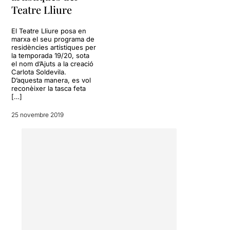
he pogut anar a la proposta
Teatre Lliure
escènica
“Turba”
El Teatre Lliure posa en
Turba és un concepte
marxa el seu programa de
sociològic que s’utilitza per
residències artístiques per
nombrar a un conjunt de
la temporada 19/20, sota
persones que en forma
el nom d’Ajuts a la creació
Carlota Soldevila.
desordenada genera
D’aquesta manera, es vol
confusió i caos. És
reconèixer la tasca feta
l’expressió de la
[…]
cooperació humana més
primigènia que existeix.
25 novembre 2019
L’interès d’aquesta
companyia pel fenomen de
mobilització de masses,
parteix d’una inquietud que
té a veure amb la pregunta:
què fa que un grup
d’individus s’ajunti per
defensar un bé comú? Amb
aquesta pregunta, el
col·lectiu ha volgut