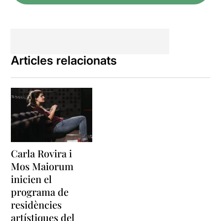
com a cap tècnic i
Pau
Gómez
a la producció.
“Turba”,
amb
l'acompanyament de
María
García Vera
i
Nicolas
Articles relacionats
Chevallier
, és un treball
d’investigació en el qual
s’indaguen els mecanismes
que fan possible la
mobilització de masses.
Aquest work in progress
culminarà durant el 2020 en
forma d’espectacle.
Carla Rovira i
La proposta es mostra en
Mos Maiorum
dues parts:
Anatomia de la
inicien el
turba
i
Proposta escènica:
programa de
Turba
residències
Per qüestió d’horari, només
artístiques del