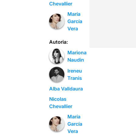
Chevallier
María
García
Vera
Autoria:
Mariona
Naudin
Ireneu
Tranis
Alba Valldaura
Nicolas
Chevallier
María
García
Vera