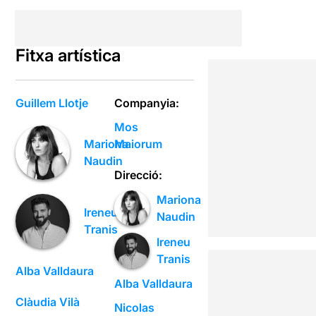
Fitxa artística
Guillem Llotje
Companyia:
Mos
Maiorum
Mariona
Naudin
Direcció:
Mariona
Ireneu
Naudin
Tranis
Ireneu
Tranis
Alba Valldaura
Alba Valldaura
Clàudia Vilà
Nicolas