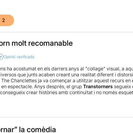
2
torn molt recomanable
Opinió verificada
 ens ha acostumat en els darrers anys al "collage" visual, a a
versos que junts acaben creant una realitat diferent i distors
p The Chanclettes ja va començar a utilitzar aquest recurs en
o en espectacle. Anys després, el grup
Transtorners
segueix en
 aconsegueix crear històries amb continuïtat i no només esquetx
orprèn, sobretot per la tècnica de tots els membres del grup, l
la perfecta execució de tot plegat.
Transfusión
és un pas més e
al com ells mateixos l'anomenen, i estem segurs que vist el re
comanable per passar una estona divertida, per riure i deixar
"transtornats"... però entranyables.
ornar” la comèdia