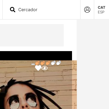
CAT
ESP