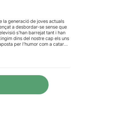
e la generació de joves actuals
ençat a desbordar-se sense que
elevisió s’han barrejat tant i han
ingim dins del nostre cap els uns
 aposta per l’humor com a catarsi
l. A mig camí entre The
ten tres fantàstics esquetxos on,
onvertir la nostra esquizofrènia
 treu profit de diferents recursos
destresa. El vestuari de Laia
 toc final d’una producció
us acudits, no sigui un
pura diversió i que si t’enganxa,