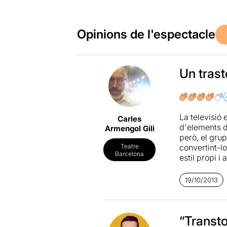
Opinions de l'espectacle
Un tras
La televisió
Carles
d'elements di
Armengol Gili
però, el gru
convertint-l
Teatre
Barcelona
estil propi i
funciona, i s
l'estètica i 
19/10/2013
playback", t
Totalment re
personatges 
“Transt