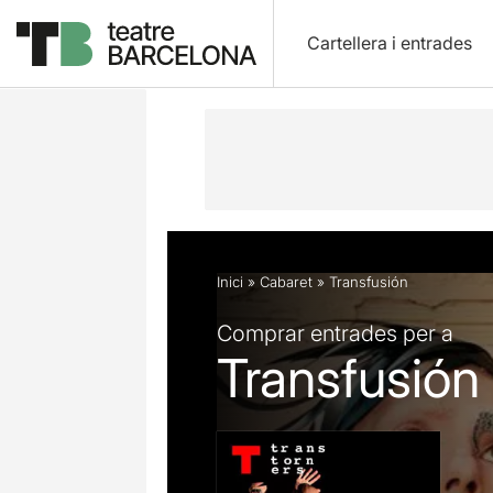
Cartellera i entrades
Descripció
Fitxa artística
Fotos i 
Inici
»
Cabaret
»
Transfusión
Comprar entrades per a
Transfusión