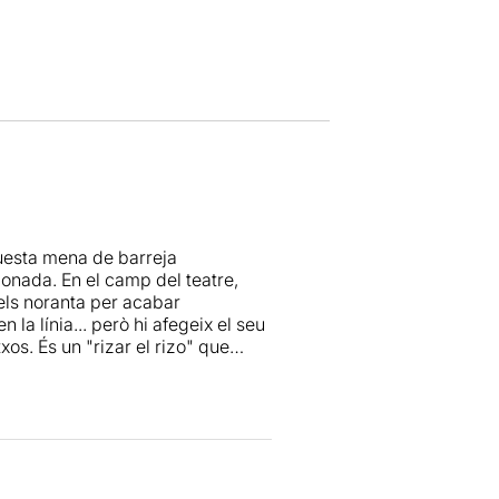
questa mena de barreja
ionada. En el camp del teatre,
 els noranta per acabar
 la línia... però hi afegeix el seu
os. És un "rizar el rizo" que
'entusiasme, la originalitat de
n la tècnica del "túrmix-
sultat no quedarà pas aquí...
-se emportar per tres