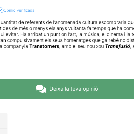
Opinió verificada
quantitat de referents de l’anomenada cultura escombraria qu
t des de més o menys els anys vuitanta fa temps que ha com
i evitar. Ha arribat un punt on l’art, la música, el cinema i la t
 tan compulsivament els seus homenatges que gairebé no dist
 La companyia
Transtorners
, amb el seu nou xou
Transfusió
,
 esbojarrat còctel de referents que respira sota la nostra pel
i l’APM,
Elías Torrecillas
,
David Llamas
i
Laura Pinilla
interpre
el que ells anomenen tècnica del “túrmix-playback”, busquen c
n un art sublim. L’obra està cuidada fins el més mínim detall i
la manipulació d’objectes, les ombres o les titelles amb gran 
nafuente i el maquillatge de Tere Alonso acaben per posar el
obablement, pel seu ritme frenètic i el gruix de molts dels se
Deixa la teva opinió
el gust de tothom. Però ningú podrà negar que la proposta és 
anar fins el final.