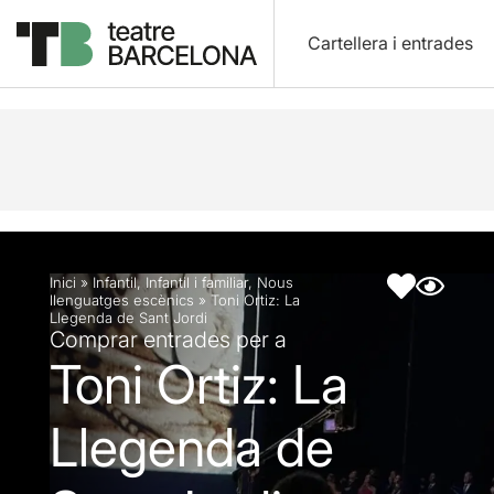
Cartellera i entrades
Descripció
Fitxa artística
Fotos i vídeos
Inici
»
Infantil
,
Infantil i familiar
,
Nous
llenguatges escènics
»
Toni Ortiz: La
Llegenda de Sant Jordi
Comprar entrades per a
Toni Ortiz: La
Llegenda de