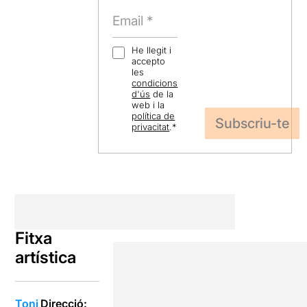
He llegit i
accepto
les
condicions
d'ús
de la
web i la
política de
privacitat
.
*
Fitxa
artística
Toni
Direcció: