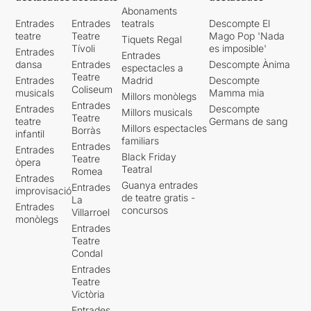
Abonaments
Entrades
Entrades
teatrals
Descompte El
teatre
Teatre
Mago Pop 'Nada
Tiquets Regal
Tívoli
es imposible'
Entrades
Entrades
dansa
Entrades
Descompte Ànima
espectacles a
Teatre
Entrades
Madrid
Descompte
Coliseum
musicals
Mamma mia
Millors monòlegs
Entrades
Entrades
Descompte
Millors musicals
Teatre
teatre
Germans de sang
Millors espectacles
Borràs
infantil
familiars
Entrades
Entrades
Black Friday
Teatre
òpera
Teatral
Romea
Entrades
Guanya entrades
Entrades
improvisació
de teatre gratis -
La
Entrades
concursos
Villarroel
monòlegs
Entrades
Teatre
Condal
Entrades
Teatre
Victòria
Entrades