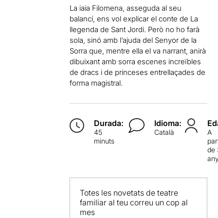
La iaia Filomena, asseguda al seu
balancí, ens vol explicar el conte de La
llegenda de Sant Jordi. Però no ho farà
sola, sinó amb l’ajuda del Senyor de la
Sorra que, mentre ella el va narrant, anirà
dibuixant amb sorra escenes increïbles
de dracs i de princeses entrellaçades de
forma magistral.
Durada:
Idioma:
Ed
45
Català
A
minuts
par
de 
an
Totes les novetats de teatre
familiar al teu correu un cop al
mes