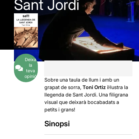
Sant Jordi
Deixa
la
teva
opinió
Sobre una taula de llum i amb un
grapat de sorra,
Toni Ortiz
il·lustra la
llegenda de Sant Jordi. Una filigrana
visual que deixarà bocabadats a
petits i grans!
Sinopsi