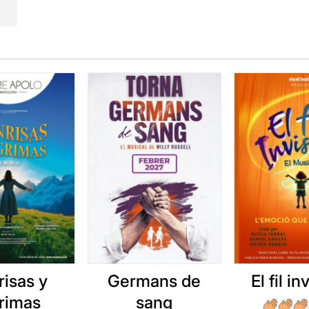
risas y
Germans de
El fil in
grimas
sang