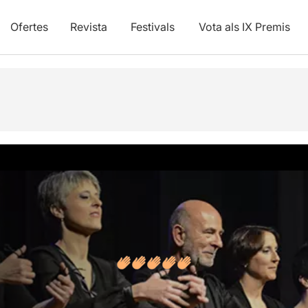
Ofertes
Revista
Festivals
Vota als IX Premis
vídeos
Opinions