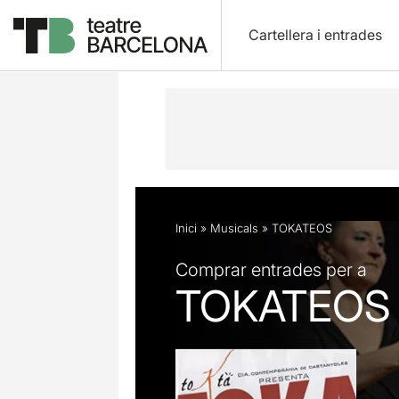
Cartellera i entrades
Descripció
Fitxa artística
Fotos i 
Inici
»
Musicals
»
TOKATEOS
Comprar entrades per a
TOKATEOS