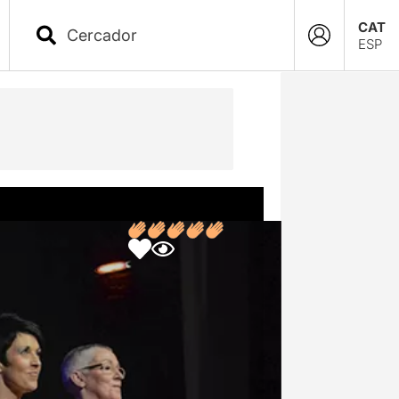
CAT
ESP