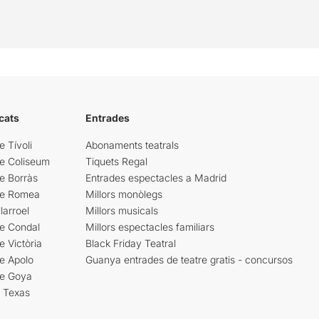
cats
Entrades
e Tívoli
Abonaments teatrals
re Coliseum
Tiquets Regal
e Borràs
Entrades espectacles a Madrid
re Romea
Millors monòlegs
larroel
Millors musicals
re Condal
Millors espectacles familiars
e Victòria
Black Friday Teatral
e Apolo
Guanya entrades de teatre gratis - concursos
re Goya
i Texas