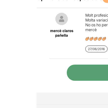
Molt profesi
Molta variac
No os ho pe
mercè
mercè claros
pañella
27/06/2016