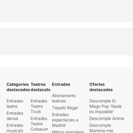
Categories
Teatres
Entrades
Ofertes
destacades
destacats
destacades
Abonaments
Entrades
Entrades
teatrals
Descompte El
teatre
Teatre
Mago Pop 'Nada
Tiquets Regal
Tívoli
es imposible'
Entrades
Entrades
dansa
Entrades
Descompte Ànima
espectacles a
Teatre
Entrades
Madrid
Descompte
Coliseum
musicals
Mamma mia
Millors monòlegs