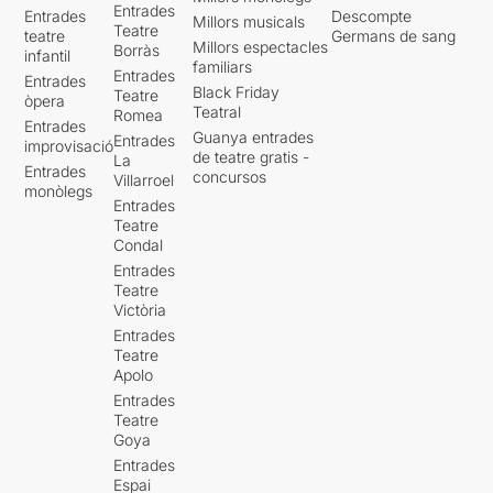
Entrades
Entrades
Descompte
Millors musicals
Teatre
teatre
Germans de sang
Millors espectacles
Borràs
infantil
familiars
Entrades
Entrades
Black Friday
Teatre
òpera
Teatral
Romea
Entrades
Guanya entrades
Entrades
improvisació
de teatre gratis -
La
Entrades
concursos
Villarroel
monòlegs
Entrades
Teatre
Condal
Entrades
Teatre
Victòria
Entrades
Teatre
Apolo
Entrades
Teatre
Goya
Entrades
Espai