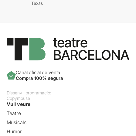
Texas
Canal oficial de venta
Compra 100% segura
Disseny i programació:
Copymouse
Vull veure
Teatre
Musicals
Humor