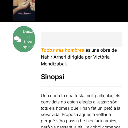
Deixa
la
teva
opinió
Todos mis hombres
és una obra de
Nahir Arneri dirigida per Victòria
Mendizábal.
Sinopsi
Una dona fa una festa molt particular, els
convidats no estan elegits a l’atzar: són
tots els homes que li han fet un petó a la
seva vida. Proposa aquesta vetllada
perquè s’ho passin bé i es facin amics,
però va passant la nit i l’alcohol comença