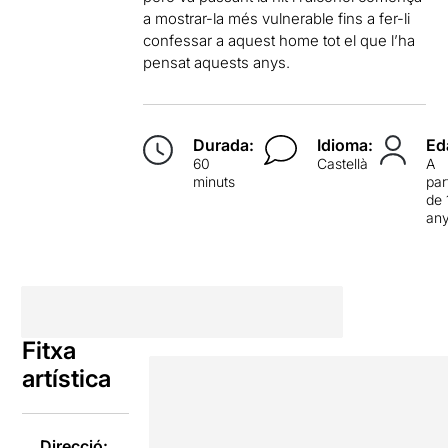
a mostrar-la més vulnerable fins a fer-li
confessar a aquest home tot el que l’ha
pensat aquests anys.
Durada:
Idioma:
Ed
60
Castellà
A
minuts
par
de 
an
Fitxa
artística
Direcció: