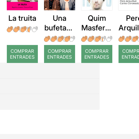
La truita
Una
Quim
Per
bufetada
Masferre
Arqui
a temps
r: Temps
: Cor
romp
COMPRAR
COMPRAR
COMPRAR
COMP
ENTRADES
ENTRADES
ENTRADES
ENTRA