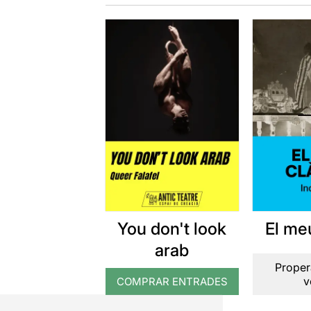
You don't look
El me
arab
Proper
v
COMPRAR ENTRADES