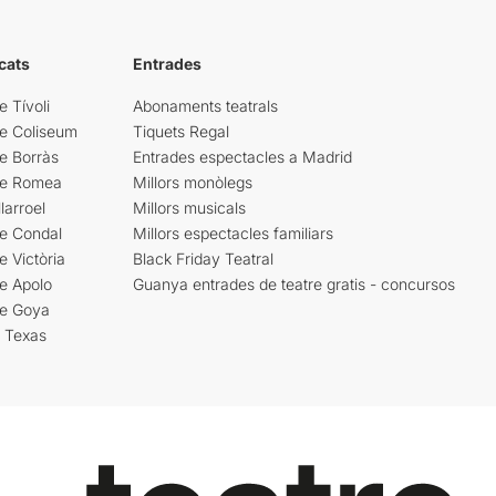
cats
Entrades
e Tívoli
Abonaments teatrals
re Coliseum
Tiquets Regal
e Borràs
Entrades espectacles a Madrid
re Romea
Millors monòlegs
larroel
Millors musicals
re Condal
Millors espectacles familiars
e Victòria
Black Friday Teatral
e Apolo
Guanya entrades de teatre gratis - concursos
re Goya
i Texas