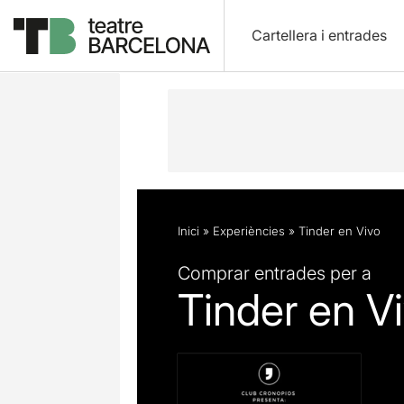
Cartellera i entrades
Descripció
Fitxa artística
Inici
»
Experiències
»
Tinder en Vivo
Comprar entrades per a
Tinder en V