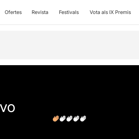
Ofertes
Revista
Festivals
Vota als IX Premis
ivo