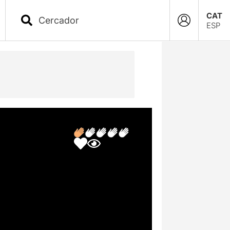
CAT
ESP