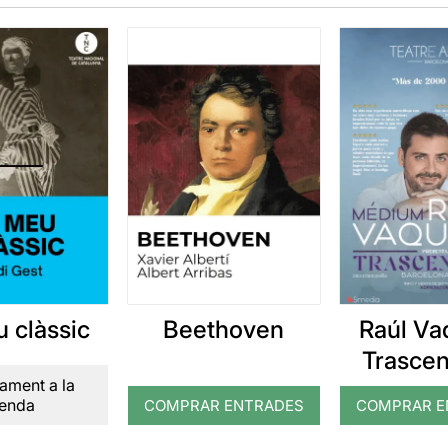
u clàssic
Beethoven
Raúl Va
Trasce
ament a la
enda
COMPRAR ENTRADES
COMPRAR E