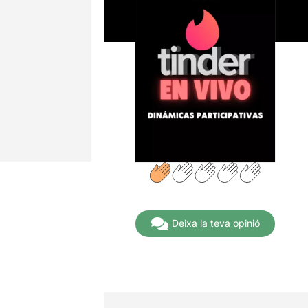
Deixa la teva opinió