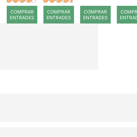
romput
Gray
Hogw
COMPRAR
COMPRAR
COMPRAR
COMP
s
ENTRADES
ENTRADES
ENTRADES
ENTRA