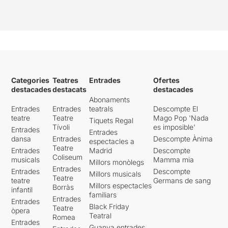
Categories
Teatres
Entrades
Ofertes
destacades
destacats
destacades
Abonaments
Entrades
Entrades
teatrals
Descompte El
teatre
Teatre
Mago Pop 'Nada
Tiquets Regal
Tívoli
es imposible'
Entrades
Entrades
dansa
Entrades
Descompte Ànima
espectacles a
Teatre
Entrades
Madrid
Descompte
Coliseum
musicals
Mamma mia
Millors monòlegs
Entrades
Entrades
Descompte
Millors musicals
Teatre
teatre
Germans de sang
Millors espectacles
Borràs
infantil
familiars
Entrades
Entrades
Black Friday
Teatre
òpera
Teatral
Romea
Entrades
Guanya entrades