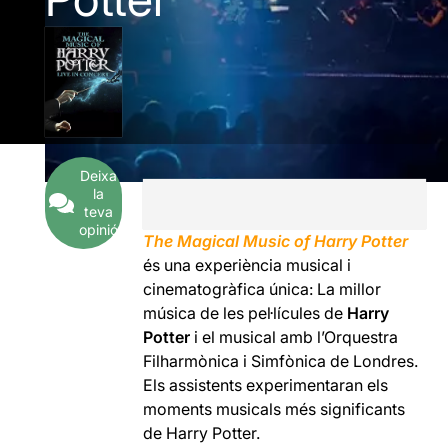
Deixa
la
teva
opinió
The Magical Music of Harry Potter
és una experiència musical i
cinematogràfica única: La millor
música de les pel·lícules de
Harry
Potter
i el musical amb l’Orquestra
Filharmònica i Simfònica de Londres.
Els assistents experimentaran els
moments musicals més significants
de Harry Potter.