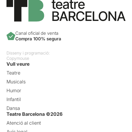
Canal oficial de venta
Compra 100% segura
Disseny i programació:
Copymouse
Vull veure
Teatre
Musicals
Humor
Infantil
Dansa
Teatre Barcelona ©2026
Atenció al client
Avís legal