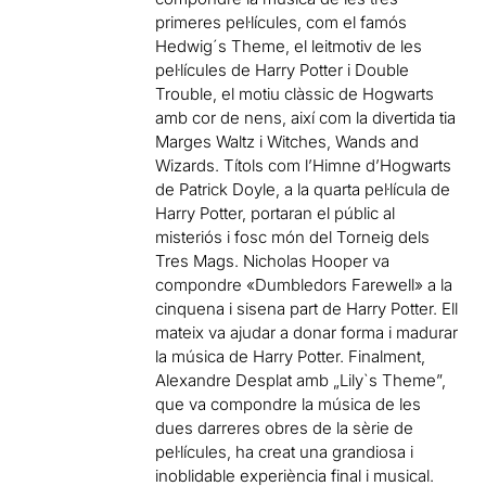
primeres pel·lícules, com el famós
Hedwig´s Theme, el leitmotiv de les
pel·lícules de Harry Potter i Double
Trouble, el motiu clàssic de Hogwarts
amb cor de nens, així com la divertida tia
Marges Waltz i Witches, Wands and
Wizards. Títols com l’Himne d’Hogwarts
de Patrick Doyle, a la quarta pel·lícula de
Harry Potter, portaran el públic al
misteriós i fosc món del Torneig dels
Tres Mags. Nicholas Hooper va
compondre «Dumbledors Farewell» a la
cinquena i sisena part de Harry Potter. Ell
mateix va ajudar a donar forma i madurar
la música de Harry Potter. Finalment,
Alexandre Desplat amb „Lily`s Theme”,
que va compondre la música de les
dues darreres obres de la sèrie de
pel·lícules, ha creat una grandiosa i
inoblidable experiència final i musical.