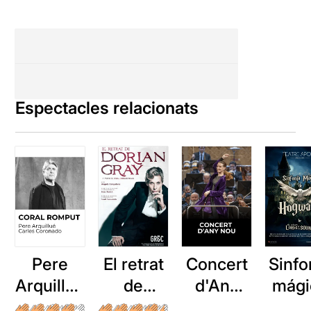
Espectacles relacionats
Pere
El retrat
Concert
Sinfo
Arquillué
de
d'Any
mági
: Coral
Dorian
Nou
de