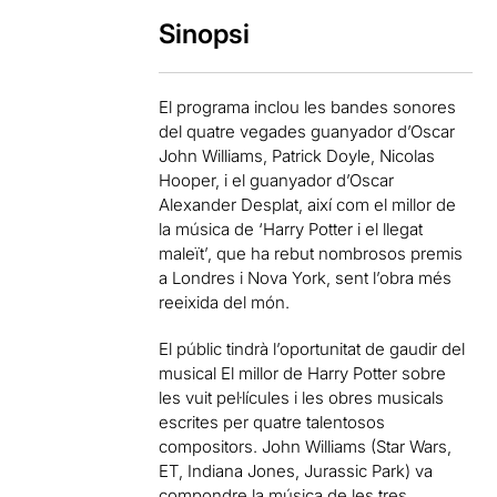
Sinopsi
El programa inclou les bandes sonores
del quatre vegades guanyador d’Oscar
John Williams, Patrick Doyle, Nicolas
Hooper, i el guanyador d’Oscar
Alexander Desplat, així com el millor de
la música de ‘Harry Potter i el llegat
maleït’, que ha rebut nombrosos premis
a Londres i Nova York, sent l’obra més
reeixida del món.
El públic tindrà l’oportunitat de gaudir del
musical El millor de Harry Potter sobre
les vuit pel·lícules i les obres musicals
escrites per quatre talentosos
compositors. John Williams (Star Wars,
ET, Indiana Jones, Jurassic Park) va
compondre la música de les tres