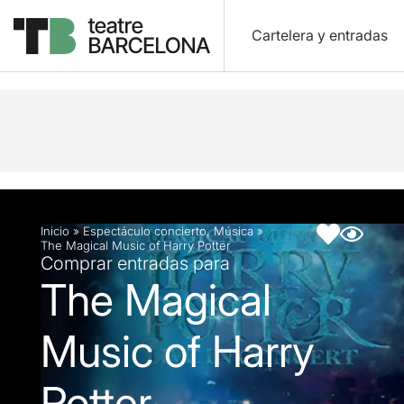
Cartelera y entradas
Descripción
Ficha artística
Inicio
»
Espectáculo concierto
,
Música
»
The Magical Music of Harry Potter
Comprar entradas para
The Magical
Music of Harry
Potter