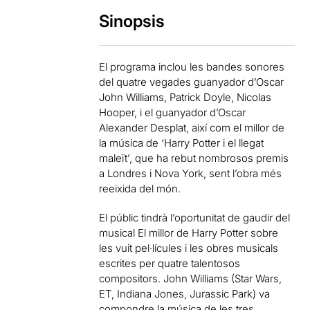
Sinopsis
El programa inclou les bandes sonores
del quatre vegades guanyador d’Oscar
John Williams, Patrick Doyle, Nicolas
Hooper, i el guanyador d’Oscar
Alexander Desplat, així com el millor de
la música de ‘Harry Potter i el llegat
maleït’, que ha rebut nombrosos premis
a Londres i Nova York, sent l’obra més
reeixida del món.
El públic tindrà l’oportunitat de gaudir del
musical El millor de Harry Potter sobre
les vuit pel·lícules i les obres musicals
escrites per quatre talentosos
compositors. John Williams (Star Wars,
ET, Indiana Jones, Jurassic Park) va
compondre la música de les tres