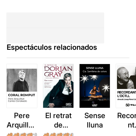
Espectáculos relacionados
Pere
El retrat
Sense
Reco
Arquillué
de
lluna
nt
: Coral
Dorian
l'OC