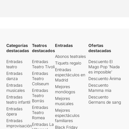
Categorías
Teatros
Entradas
Ofertas
destacadas
destacados
destacadas
Abonos teatrales
Entradas
Entradas
Descuento El
Tiquets regalo
teatro
Teatro Tívoli
Mago Pop 'Nada
Entradas
es imposible'
Entradas
Entradas
espectáculos en
danza
Teatro
Descuento Ànima
Madrid
Coliseum
Entradas
Descuento
Mejores
musicales
Entradas
Mamma mia
monólogos
Teatro
Entradas
Descuento
Mejores
Borrás
teatro infantil
Germans de sang
musicales
Entradas
Entradas
Mejores
Teatro
ópera
espectáculos
Romea
Entradas
familiares
Entradas La
improvisación
Black Friday