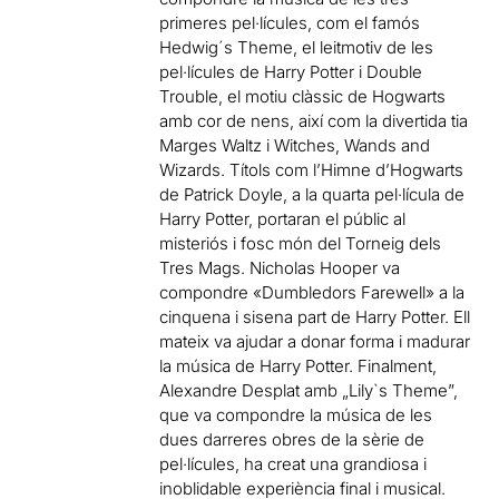
primeres pel·lícules, com el famós
Hedwig´s Theme, el leitmotiv de les
pel·lícules de Harry Potter i Double
Trouble, el motiu clàssic de Hogwarts
amb cor de nens, així com la divertida tia
Marges Waltz i Witches, Wands and
Wizards. Títols com l’Himne d’Hogwarts
de Patrick Doyle, a la quarta pel·lícula de
Harry Potter, portaran el públic al
misteriós i fosc món del Torneig dels
Tres Mags. Nicholas Hooper va
compondre «Dumbledors Farewell» a la
cinquena i sisena part de Harry Potter. Ell
mateix va ajudar a donar forma i madurar
la música de Harry Potter. Finalment,
Alexandre Desplat amb „Lily`s Theme”,
que va compondre la música de les
dues darreres obres de la sèrie de
pel·lícules, ha creat una grandiosa i
inoblidable experiència final i musical.