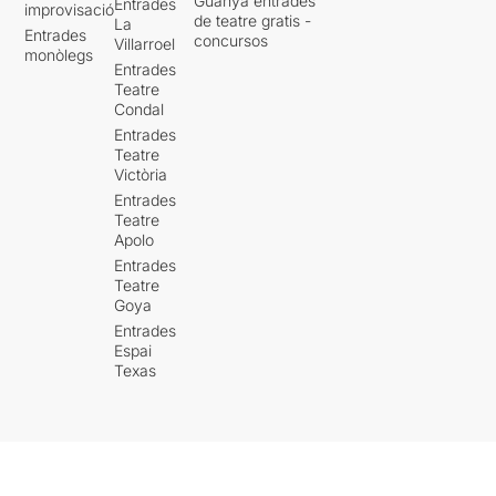
Guanya entrades
Entrades
improvisació
de teatre gratis -
La
Entrades
concursos
Villarroel
monòlegs
Entrades
Teatre
Condal
Entrades
Teatre
Victòria
Entrades
Teatre
Apolo
Entrades
Teatre
Goya
Entrades
Espai
Texas