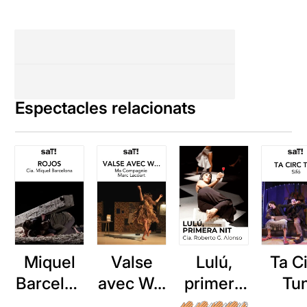
Espectacles relacionats
Miquel
Valse
Lulú,
Ta C
Barcelon
avec W...
primera
Tu
a: Rojos
nit