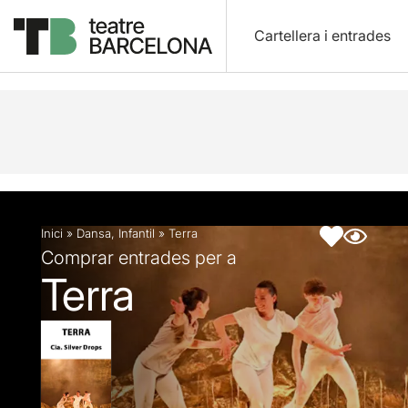
Cartellera i entrades
Descripció
Fitxa artística
Inici
»
Dansa
,
Infantil
»
Terra
Comprar entrades per a
Terra