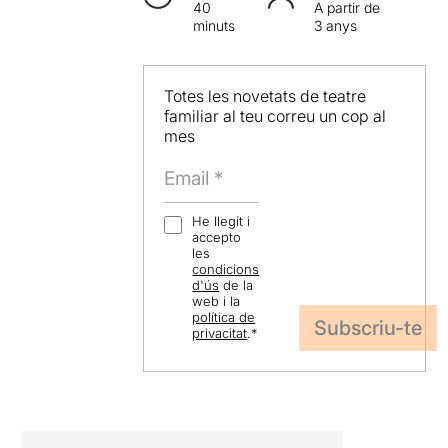
40
A partir de
minuts
3 anys
Totes les novetats de teatre
familiar al teu correu un cop al
mes
He llegit i
accepto
les
condicions
d'ús
de la
web i la
política de
privacitat
.
*