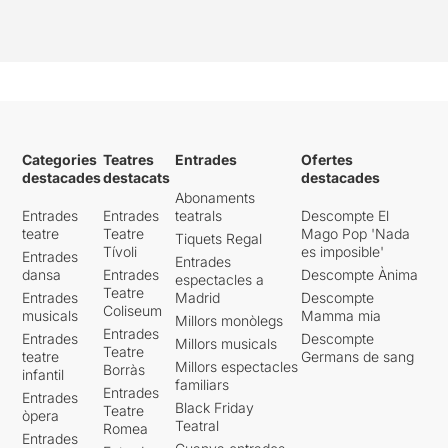
Categories
Teatres
Entrades
Ofertes
destacades
destacats
destacades
Abonaments
Entrades
Entrades
teatrals
Descompte El
teatre
Teatre
Mago Pop 'Nada
Tiquets Regal
Tívoli
es imposible'
Entrades
Entrades
dansa
Entrades
Descompte Ànima
espectacles a
Teatre
Entrades
Madrid
Descompte
Coliseum
musicals
Mamma mia
Millors monòlegs
Entrades
Entrades
Descompte
Millors musicals
Teatre
teatre
Germans de sang
Millors espectacles
Borràs
infantil
familiars
Entrades
Entrades
Black Friday
Teatre
òpera
Teatral
Romea
Entrades