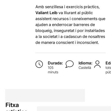
Amb senzillesa i exercicis pràctics,
Valiant Leib
va ​​lliurant al públic
assistent recursos i coneixements que
ajuden a enderrocar barreres de
bloqueig, inseguretat i por instal·lades
a la societat i a cadascun de nosaltres
de manera conscient i inconscient.
Durada:
Idioma:
Ed
105
Castellà
tot
minuts
púb
Fitxa