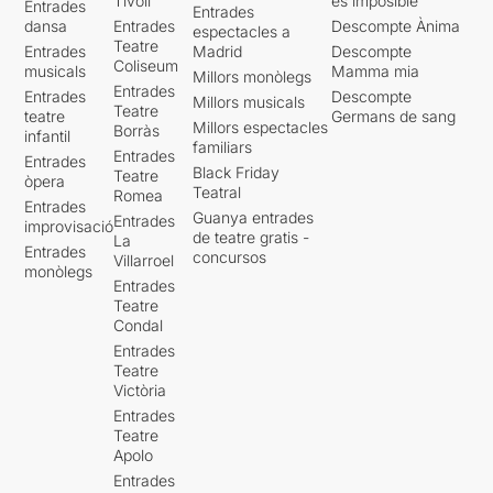
Tívoli
es imposible'
Entrades
Entrades
dansa
Entrades
Descompte Ànima
espectacles a
Teatre
Entrades
Madrid
Descompte
Coliseum
musicals
Mamma mia
Millors monòlegs
Entrades
Entrades
Descompte
Millors musicals
Teatre
teatre
Germans de sang
Millors espectacles
Borràs
infantil
familiars
Entrades
Entrades
Black Friday
Teatre
òpera
Teatral
Romea
Entrades
Guanya entrades
Entrades
improvisació
de teatre gratis -
La
Entrades
concursos
Villarroel
monòlegs
Entrades
Teatre
Condal
Entrades
Teatre
Victòria
Entrades
Teatre
Apolo
Entrades