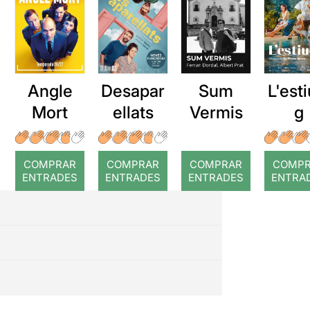
Angle
Desapar
Sum
L'esti
Mort
ellats
Vermis
g
COMPRAR
COMPRAR
COMPRAR
COMP
ENTRADES
ENTRADES
ENTRADES
ENTRA