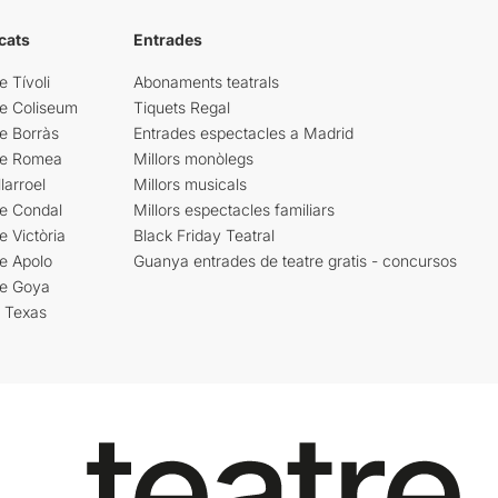
cats
Entrades
e Tívoli
Abonaments teatrals
re Coliseum
Tiquets Regal
e Borràs
Entrades espectacles a Madrid
re Romea
Millors monòlegs
larroel
Millors musicals
re Condal
Millors espectacles familiars
e Victòria
Black Friday Teatral
e Apolo
Guanya entrades de teatre gratis - concursos
re Goya
i Texas