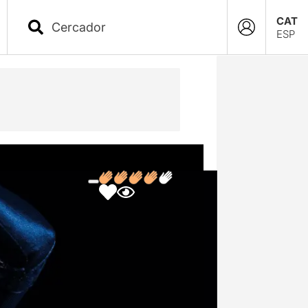
CAT
ESP