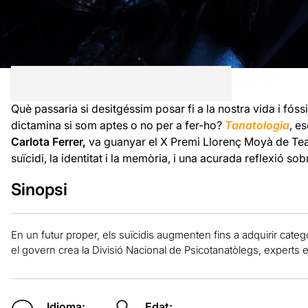
Què passaria si desitgéssim posar fi a la nostra vida i fós
dictamina si som aptes o no per a fer-ho?
Tanatologia
, es
Carlota Ferrer,
va guanyar el X Premi Llorenç Moyà de Tea
suïcidi, la identitat i la memòria, i una acurada reflexió sob
Sinopsi
En un futur proper, els suïcidis augmenten fins a adquirir cate
el govern crea la Divisió Nacional de Psicotanatòlegs, experts en
Idioma:
Edat: