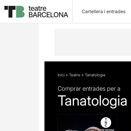
Cartellera i entrades
Descripció
Fitxa artística
Fotos i 
Inici
»
Teatre
»
Tanatologia
Comprar entrades per a
Tanatologia