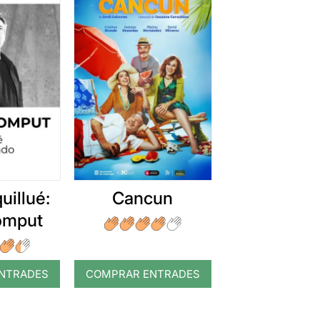
uillué:
Cancun
romput
NTRADES
COMPRAR ENTRADES