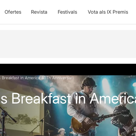
Ofertes
Revista
Festivals
Vota als IX Premis
 Breakfast in America 40Th Anniversari
s Breakfast in Ameri