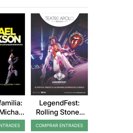
amilia:
LegendFest:
Michael
Rolling Stones
son
Tribute
NTRADES
COMPRAR ENTRADES