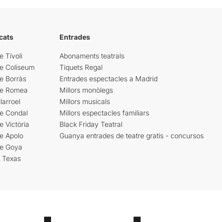
cats
Entrades
e Tívoli
Abonaments teatrals
re Coliseum
Tiquets Regal
e Borràs
Entrades espectacles a Madrid
re Romea
Millors monòlegs
larroel
Millors musicals
re Condal
Millors espectacles familiars
e Victòria
Black Friday Teatral
e Apolo
Guanya entrades de teatre gratis - concursos
re Goya
i Texas