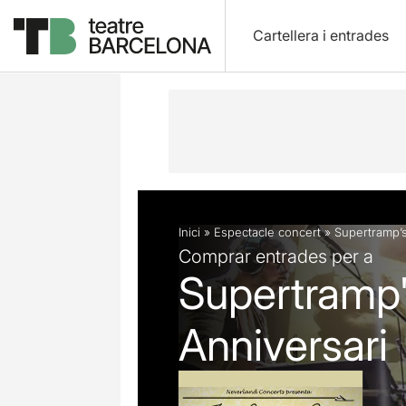
Cartellera i entrades
Descripció
Fitxa artística
Inici
»
Espectacle concert
»
Supertramp’s
Comprar entrades per a
Supertramp'
Anniversari