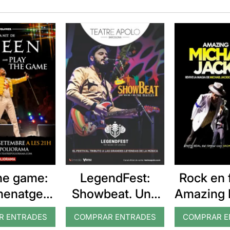
the game:
LegendFest:
Rock en f
enatge a
Showbeat. Una
Amazing 
ueen
nit amb els
Jack
R ENTRADES
COMPRAR ENTRADES
COMPRAR E
Beatles