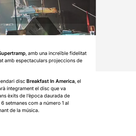
Supertramp
, amb una increïble fidelitat
lzat amb espectaculars projeccions de
gendari disc
Breakfast In America
, el
rà íntegrament el disc que va
ans èxits de l’època daurada de
ar 6 setmanes com a número 1 al
amant de la música.