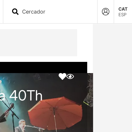
CAT
ESP
ca 40Th