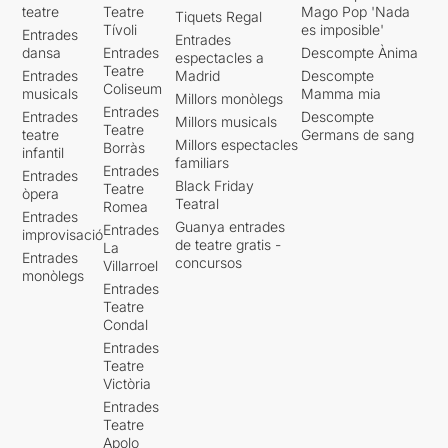
teatre
Teatre
Mago Pop 'Nada
Tiquets Regal
Tívoli
es imposible'
Entrades
Entrades
dansa
Entrades
Descompte Ànima
espectacles a
Teatre
Entrades
Madrid
Descompte
Coliseum
musicals
Mamma mia
Millors monòlegs
Entrades
Entrades
Descompte
Millors musicals
Teatre
teatre
Germans de sang
Millors espectacles
Borràs
infantil
familiars
Entrades
Entrades
Black Friday
Teatre
òpera
Teatral
Romea
Entrades
Guanya entrades
Entrades
improvisació
de teatre gratis -
La
Entrades
concursos
Villarroel
monòlegs
Entrades
Teatre
Condal
Entrades
Teatre
Victòria
Entrades
Teatre
Apolo