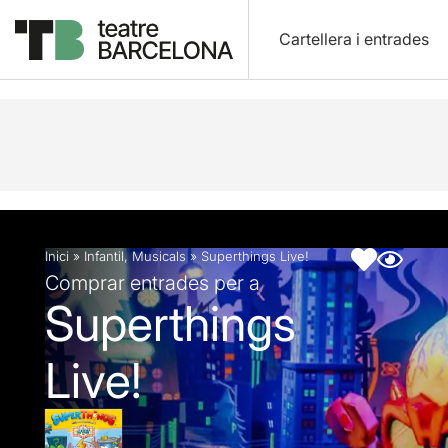
Cartellera i entrades
Descripció
Fitxa artística
Inici
»
Infantil
,
Musicals
»
Superthings Live!
Comprar entrades per a
Superthings
Live!