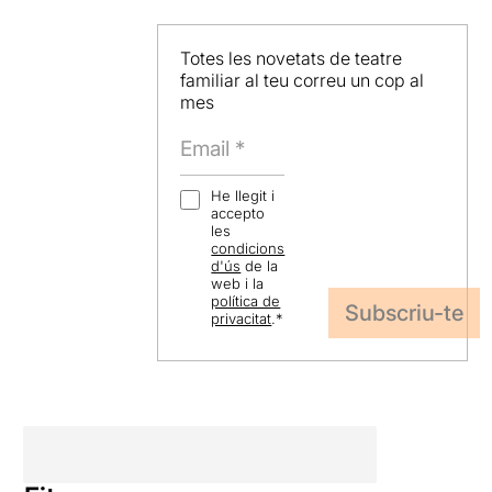
Totes les novetats de teatre
familiar al teu correu un cop al
mes
He llegit i
accepto
les
condicions
d'ús
de la
web i la
política de
privacitat
.
*