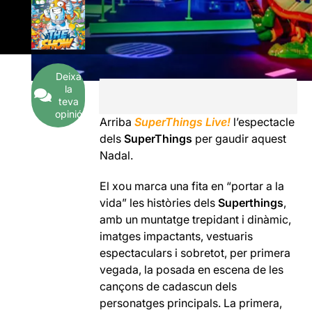
Deixa
la
teva
opinió
Arriba
SuperThings Live!
l’espectacle
dels
SuperThings
per gaudir aquest
Nadal.
El xou marca una fita en “portar a la
vida” les històries dels
Superthings
,
amb un muntatge trepidant i dinàmic,
imatges impactants, vestuaris
espectaculars i sobretot, per primera
vegada, la posada en escena de les
cançons de cadascun dels
personatges principals. La primera,