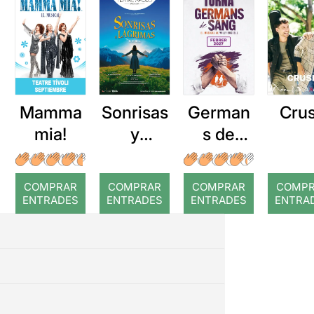
Mamma
Sonrisas
German
Cru
mia!
y
s de
lágrimas
sang
COMPRAR
COMPRAR
COMPRAR
COMP
ENTRADES
ENTRADES
ENTRADES
ENTRA