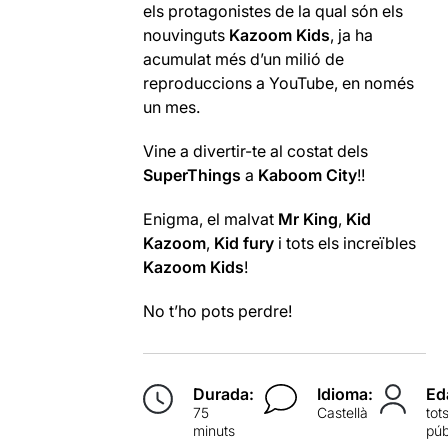
els protagonistes de la qual són els
nouvinguts
Kazoom
Kids
, ja ha
acumulat més d’un milió de
reproduccions a YouTube, en només
un mes.
Vine a divertir-te al costat dels
SuperThings
a
Kaboom City
!!
Enigma, el malvat
Mr King
,
Kid
Kazoom
,
Kid fury
i tots els increïbles
Kazoom Kids
!
No t’ho pots perdre!
Durada:
Idioma:
Ed
75
Castellà
tot
minuts
púb