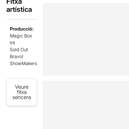
Fitxa
artística
Producció:
Magic Box
Int
Sold Out
Bravo!
ShowMakers
Veure
fitxa
sencera