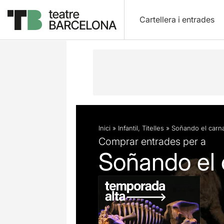
Cartellera i entrades
Descripció
Fitxa artística
Fotos i 
Inici
»
Infantil
,
Titelles
»
Soñando el carna
Comprar entrades per a
Soñando el 