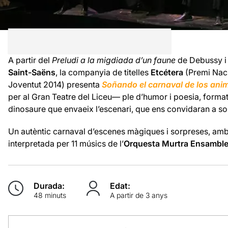
A partir del
Preludi a la migdiada d’un faune
de Debussy 
Saint-Saëns
, la companyia de titelles
Etcétera
(Premi Nacio
Joventut 2014) presenta
Soñando el carnaval de los ani
per al Gran Teatre del Liceu— ple d’humor i poesia, format 
dinosaure que envaeix l’escenari, que ens convidaran a so
Un autèntic carnaval d’escenes màgiques i sorpreses, amb
interpretada per 11 músics de l’
Orquesta Murtra Ensambl
Durada:
Edat:
48 minuts
A partir de 3 anys