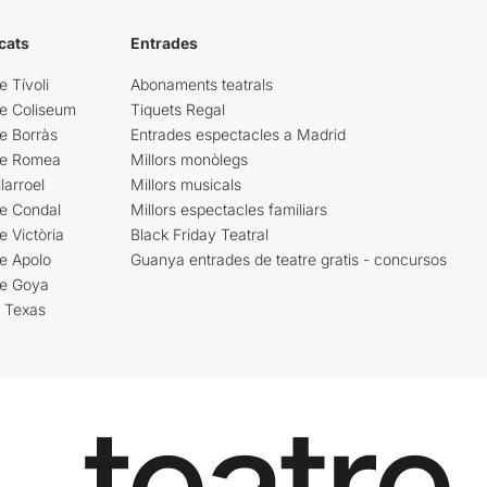
cats
Entrades
e Tívoli
Abonaments teatrals
re Coliseum
Tiquets Regal
e Borràs
Entrades espectacles a Madrid
re Romea
Millors monòlegs
larroel
Millors musicals
re Condal
Millors espectacles familiars
e Victòria
Black Friday Teatral
e Apolo
Guanya entrades de teatre gratis - concursos
re Goya
i Texas