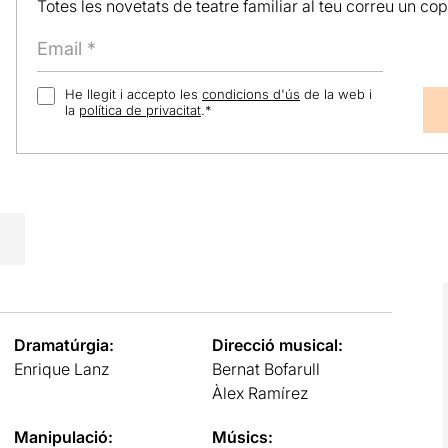
Totes les novetats de teatre familiar al teu correu un co
He llegit i accepto les
condicions d'ús
de la web i
la
política de privacitat
.
*
Dramatúrgia:
Direcció musical:
Enrique Lanz
Bernat Bofarull
Àlex Ramírez
Manipulació:
Músics: