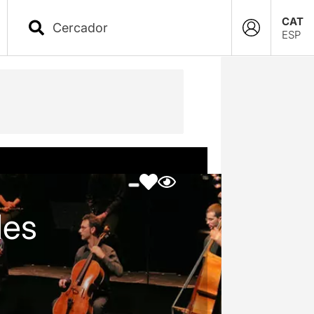
CAT
ESP
les