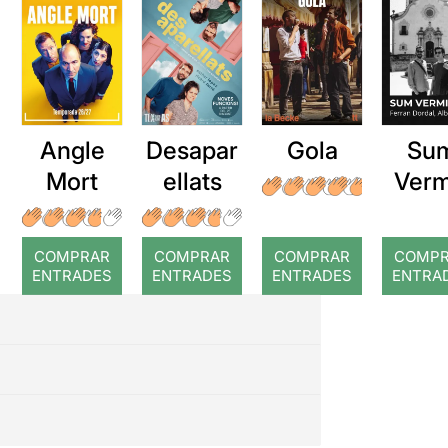
Angle
Desapar
Gola
Su
Mort
ellats
Verm
COMPRAR
COMPRAR
COMPRAR
COMP
ENTRADES
ENTRADES
ENTRADES
ENTRA