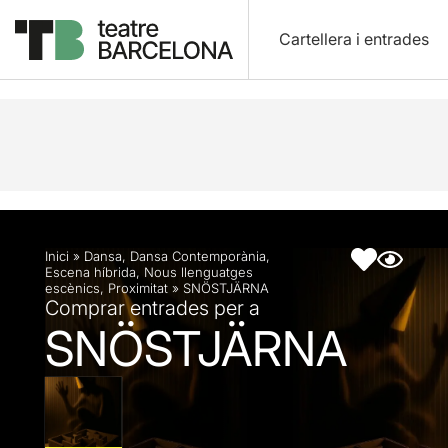
Cartellera i entrades
Descripció
Fitxa artística
Fotos i vídeos
Inici
»
Dansa
,
Dansa Contemporània
,
Escena híbrida
,
Nous llenguatges
escènics
,
Proximitat
»
SNÖSTJÄRNA
Comprar entrades per a
SNÖSTJÄRNA