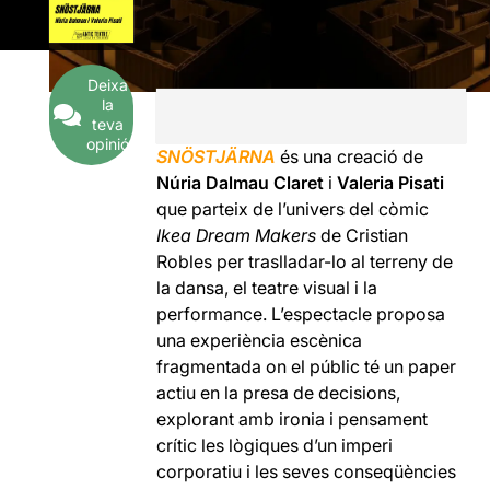
Deixa
la
teva
opinió
SNÖSTJÄRNA
és una creació de
Núria Dalmau Claret
i
Valeria Pisati
que parteix de l’univers del còmic
Ikea Dream Makers
de Cristian
Robles per traslladar-lo al terreny de
la dansa, el teatre visual i la
performance. L’espectacle proposa
una experiència escènica
fragmentada on el públic té un paper
actiu en la presa de decisions,
explorant amb ironia i pensament
crític les lògiques d’un imperi
corporatiu i les seves conseqüències