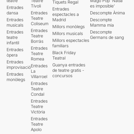
teatre
Teatre
Mago Pop 'Nada
Tiquets Regal
Tívoli
es imposible'
Entrades
Entrades
dansa
Entrades
Descompte Ànima
espectacles a
Teatre
Entrades
Madrid
Descompte
Coliseum
musicals
Mamma mia
Millors monòlegs
Entrades
Entrades
Descompte
Millors musicals
Teatre
teatre
Germans de sang
Millors espectacles
Borràs
infantil
familiars
Entrades
Entrades
Black Friday
Teatre
òpera
Teatral
Romea
Entrades
Guanya entrades
Entrades
improvisació
de teatre gratis -
La
Entrades
concursos
Villarroel
monòlegs
Entrades
Teatre
Condal
Entrades
Teatre
Victòria
Entrades
Teatre
Apolo