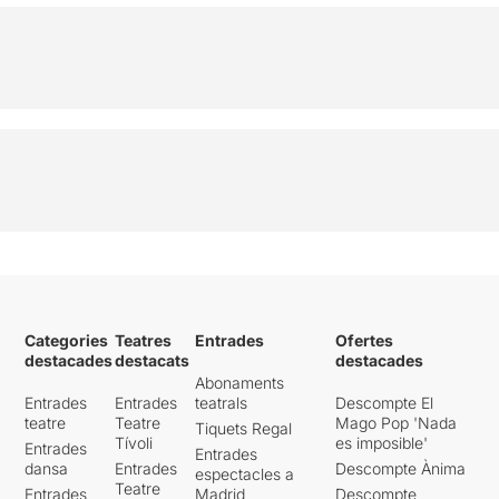
Categories
Teatres
Entrades
Ofertes
destacades
destacats
destacades
Abonaments
Entrades
Entrades
teatrals
Descompte El
teatre
Teatre
Mago Pop 'Nada
Tiquets Regal
Tívoli
es imposible'
Entrades
Entrades
dansa
Entrades
Descompte Ànima
espectacles a
Teatre
Entrades
Madrid
Descompte