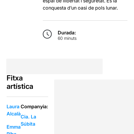
espai de llibertat i seguretat. És la
conquesta d’un oasi de pols lunar.
Durada:
60 minuts
Fitxa
artística
Laura
Companyia:
Alcalà
Cia. La
Súbita
Emma
Riba