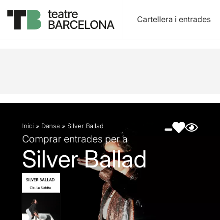
Cartellera i entrades
Descripció
Fitxa artística
Fotos i vídeos
Inici
»
Dansa
»
Silver Ballad
Comprar entrades per a
Silver Ballad