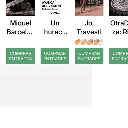
Miquel
Un
Jo,
Otra
Barcelon
huracà
Travesti
za: R
a: Rojos
avança
alegrem
COMPRAR
COMPRAR
COMPRAR
COMP
ent
ENTRADES
ENTRADES
ENTRADES
ENTRA