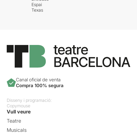
Espai
Texas
Canal oficial de venta
Compra 100% segura
Disseny i programació:
Copymouse
Vull veure
Teatre
Musicals