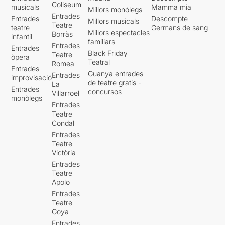
Coliseum
musicals
Mamma mia
Millors monòlegs
Entrades
Entrades
Descompte
Millors musicals
Teatre
teatre
Germans de sang
Millors espectacles
Borràs
infantil
familiars
Entrades
Entrades
Black Friday
Teatre
òpera
Teatral
Romea
Entrades
Guanya entrades
Entrades
improvisació
de teatre gratis -
La
Entrades
concursos
Villarroel
monòlegs
Entrades
Teatre
Condal
Entrades
Teatre
Victòria
Entrades
Teatre
Apolo
Entrades
Teatre
Goya
Entrades