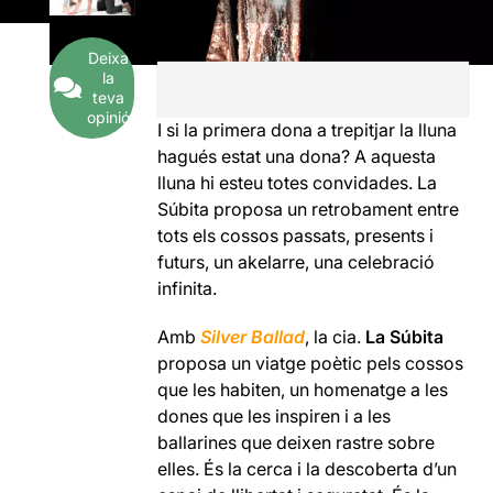
Deixa
la
teva
opinió
I si la primera dona a trepitjar la lluna
hagués estat una dona? A aquesta
lluna hi esteu totes convidades. La
Súbita proposa un retrobament entre
tots els cossos passats, presents i
futurs, un akelarre, una celebració
infinita.
Amb
Silver Ballad
, la cia.
La Súbita
proposa un viatge poètic pels cossos
que les habiten, un homenatge a les
dones que les inspiren i a les
ballarines que deixen rastre sobre
elles. És la cerca i la descoberta d’un