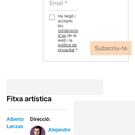
He llegit i
accepto
les
condicions
d'ús
de la
web i la
política de
privacitat
.
*
Fitxa artística
Alberto
Direcció:
Lanzas
Alejandro