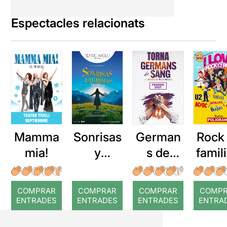
Espectacles relacionats
Mamma
Sonrisas
German
Rock
mia!
y
s de
famili
lágrimas
sang
lov
Rock
COMPRAR
COMPRAR
COMPRAR
COMP
Rol
ENTRADES
ENTRADES
ENTRADES
ENTRA