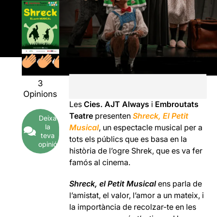
3
Opinions
Les
Cies. AJT Always
i
Embroutats
Teatre
presenten
Shreck, El Petit
Deixa
la
Musical
, un espectacle musical per a
teva
tots els públics que es basa en la
opinió
història de l’ogre Shrek, que es va fer
famós al cinema.
Shreck, el Petit Musical
ens parla de
l’amistat, el valor, l’amor a un mateix, i
la importància de recolzar-te en les