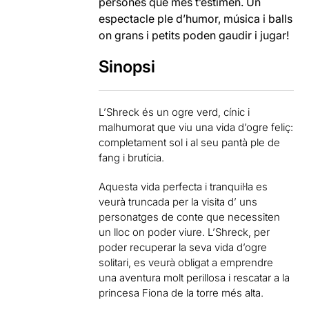
persones que més t’estimen. Un
espectacle ple d’humor, música i balls
on grans i petits poden gaudir i jugar!
Sinopsi
L’Shreck és un ogre verd, cínic i
malhumorat que viu una vida d’ogre feliç:
completament sol i al seu pantà ple de
fang i brutícia.
Aquesta vida perfecta i tranquil·la es
veurà truncada per la visita d’ uns
personatges de conte que necessiten
un lloc on poder viure. L’Shreck, per
poder recuperar la seva vida d’ogre
solitari, es veurà obligat a emprendre
una aventura molt perillosa i rescatar a la
princesa Fiona de la torre més alta.