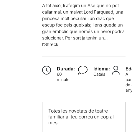
A tot això, li afegim un Ase que no pot
callar mai, un malvat Lord Farquaad, una
princesa molt peculiar i un drac que
escup foc pels queixals; i ens queda un
gran embolic que només un heroi podria
solucionar. Per sort ja tenim un…
l’Shreck.
Durada:
Idioma:
Ed
60
Català
A
minuts
par
de
an
Totes les novetats de teatre
familiar al teu correu un cop al
mes