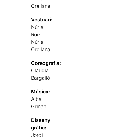
Orellana
Vestuari:
Núria
Ruiz
Núria
Orellana
Coreografia:
Clàudia
Bargalló
Música:
Alba
Griñan
Disseny
gràfic:
Jordi