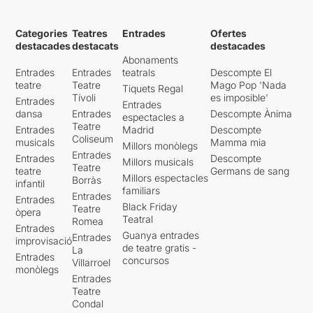
Categories
Teatres
Entrades
Ofertes
destacades
destacats
destacades
Abonaments
Entrades
Entrades
teatrals
Descompte El
teatre
Teatre
Mago Pop 'Nada
Tiquets Regal
Tívoli
es imposible'
Entrades
Entrades
dansa
Entrades
Descompte Ànima
espectacles a
Teatre
Entrades
Madrid
Descompte
Coliseum
musicals
Mamma mia
Millors monòlegs
Entrades
Entrades
Descompte
Millors musicals
Teatre
teatre
Germans de sang
Millors espectacles
Borràs
infantil
familiars
Entrades
Entrades
Black Friday
Teatre
òpera
Teatral
Romea
Entrades
Guanya entrades
Entrades
improvisació
de teatre gratis -
La
Entrades
concursos
Villarroel
monòlegs
Entrades
Teatre
Condal