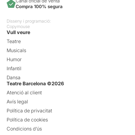
Canal oficial de venta
Compra 100% segura
Disseny i programació:
Copymouse
Vull veure
Teatre
Musicals
Humor
Infantil
Dansa
Teatre Barcelona ©2026
Atenció al client
Avís legal
Política de privacitat
Política de cookies
Condicions d’ús