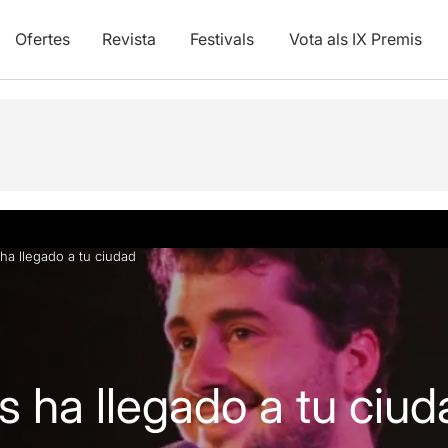
Ofertes
Revista
Festivals
Vota als IX Premis
Info pràctica
ha llegado a tu ciudad
s ha llegado a tu ciud