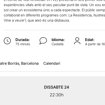
experiències vitals amb el seu peculiar punt de vista. Un xou en
sol crear un ecosistema únic a cada espectacle. El públic sempre
col·laborat en diferents programes com: La Resistencia, Ilus
Vine a veure’l, que això és una disbauxa.
Durada:
Idioma:
Edat:
75 minuts
Castellà
A partir de 1
atre Borràs, Barcelona
Calendari
DISSABTE
24
22:30h