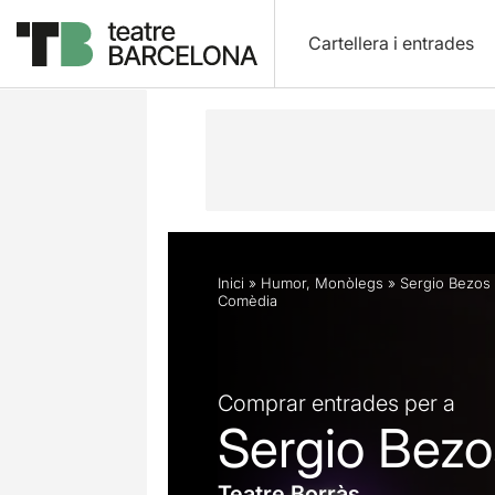
Cartellera i entrades
Descripció
Horaris
Fitxa artística
Inici
»
Humor
,
Monòlegs
»
Sergio Bezos 
Comèdia
Comprar entrades per a
Sergio Bezo
Teatre Borràs