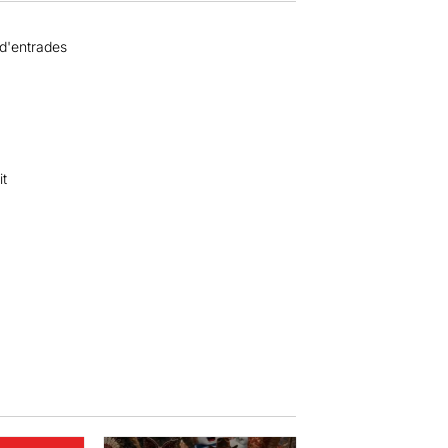
 d'entrades
it