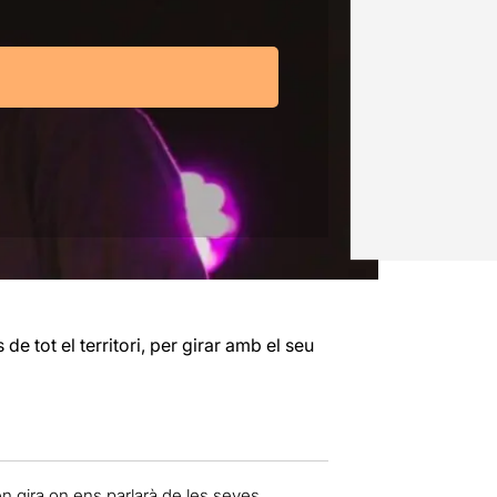
de tot el territori, per girar amb el seu
n gira on ens parlarà de les seves