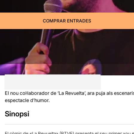
COMPRAR ENTRADES
El nou col·laborador de ‘La Revuelta’, ara puja als escenaris 
espectacle d’humor.
Sinopsi
El còmic de «La Revuelta» (RTVE) presenta el seu primer xou e