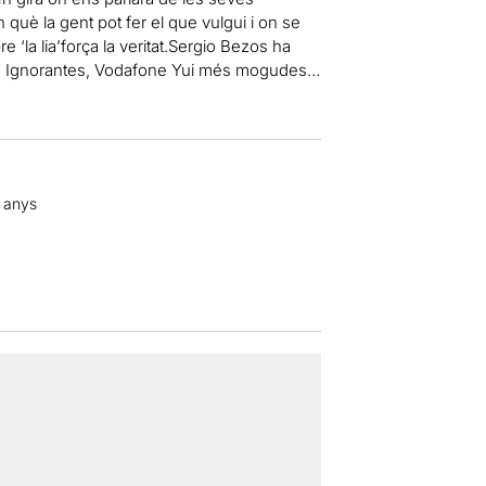
 què la gent pot fer el que vulgui i on se
 ‘la lia’força la veritat.Sergio Bezos ha
tres Ignorantes, Vodafone Yui més mogudes…
6 anys