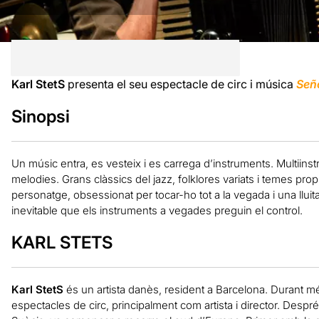
Karl StetS
presenta el seu espectacle de circ i música
Seño
Sinopsi
Un músic entra, es vesteix i es carrega d’instruments. Multiinstr
melodies. Grans clàssics del jazz, folklores variats i temes prop
personatge, obsessionat per tocar-ho tot a la vegada i una llui
inevitable que els instruments a vegades preguin el control.
KARL STETS
Karl
StetS
és un artista danès, resident a Barcelona. Durant m
espectacles de circ, principalment com artista i director. Despr