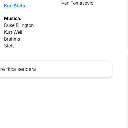
Ivan Tomasevic
Karl Stets
Música:
Duke Ellington
Kurt Weil
Brahms
Stets
re fitxa sencera