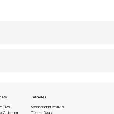
cats
Entrades
e Tívoli
Abonaments teatrals
re Coliseum
Tiquets Regal