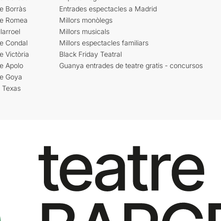
e Borràs
Entrades espectacles a Madrid
re Romea
Millors monòlegs
larroel
Millors musicals
re Condal
Millors espectacles familiars
e Victòria
Black Friday Teatral
e Apolo
Guanya entrades de teatre gratis - concursos
re Goya
i Texas