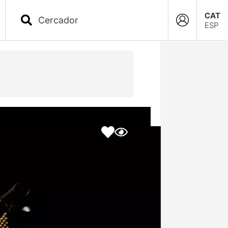
CAT
ESP