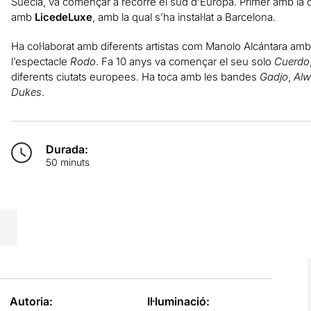
Suècia, va començar a recorre el sud d’Europa. Primer amb l
amb
LicedeLuxe
, amb la qual s’ha instal·lat a Barcelona.
Ha col·laborat amb diferents artistas com Manolo Alcántara amb
l’espectacle
Rodo
. Fa 10 anys va començar el seu solo
Cuerdo
diferents ciutats europees. Ha toca amb les bandes
Gadjo
,
Alw
Dukes
.
Durada:
50 minuts
Autoria:
Il·luminació: