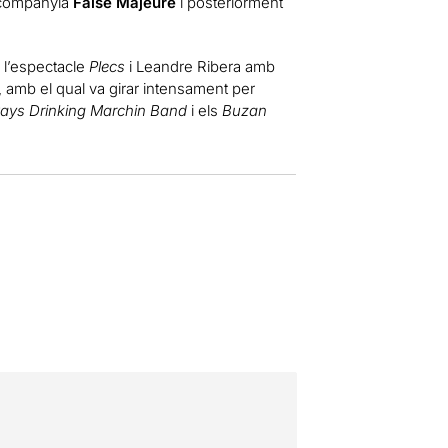
a companyia
False Majeure
i posteriorment
 l’espectacle
Plecs
i Leandre Ribera amb
, amb el qual va girar intensament per
ays Drinking Marchin Band
i els
Buzan