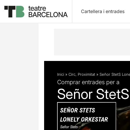
Cartellera i entrades
Descripció
Fitxa artística
Inici
»
Circ
,
Proximitat
»
Señor StetS Lone
Comprar entrades per a
Señor StetS