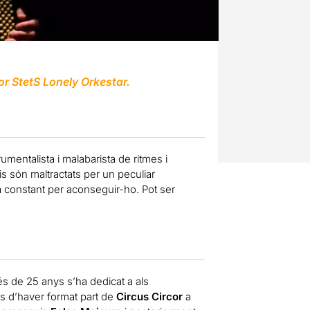
r StetS Lonely Orkestar.
umentalista i malabarista de ritmes i
is són maltractats per un peculiar
ta constant per aconseguir-ho. Pot ser
és de 25 anys s’ha dedicat a als
és d’haver format part de
Circus Circor
a