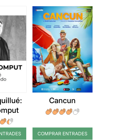
uillué:
Cancun
romput
NTRADES
COMPRAR ENTRADES