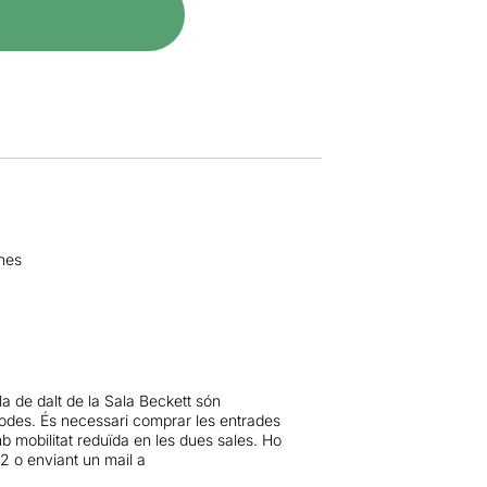
nes
la de dalt de la Sala Beckett són
rodes. És necessari comprar les entrades
 mobilitat reduïda en les dues sales. Ho
12 o enviant un mail a