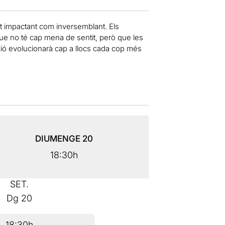
 tant impactant com inversemblant. Els
que no té cap mena de sentit, però que les
uació evolucionarà cap a llocs cada cop més
DIUMENGE
20
18:30h
SET.
Dg
20
18:30h