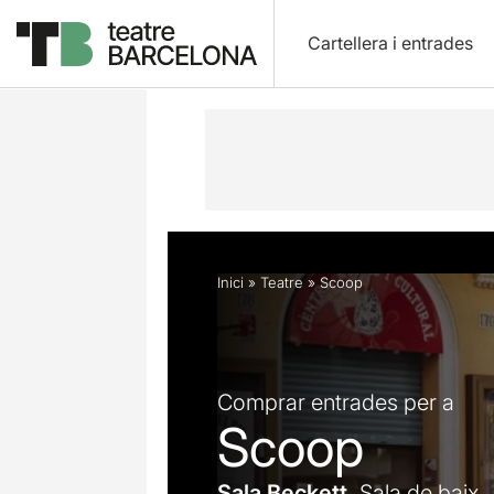
Cartellera i entrades
Descripció
Horaris
Fitxa artística
Inici
»
Teatre
»
Scoop
Comprar entrades per a
Scoop
Sala Beckett.
Sala de baix