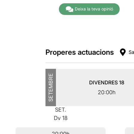
Deixa la teva opinió
Properes actuacions
Sa
SETEMBRE
DIVENDRES
18
20:00h
SET.
Dv
18
20:00h